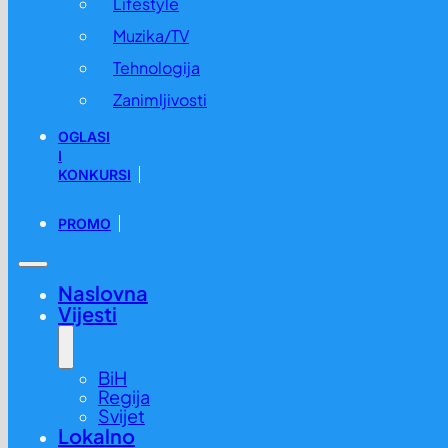
Lifestyle
Muzika/TV
Tehnologija
Zanimljivosti
OGLASI
I
KONKURSI
Zatražen pritvor za nasilnika koji je u Mostaru ženu izbo
PROMO
02.11. u 19:50 /
BiH
,
Vijesti
Naslovna
Vijesti
BiH
Regija
Svijet
Lokalno