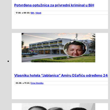
Potvrđena optužnica za privredni kriminal u BiH
17.08. u 06:30 /
BiH
,
Vijesti
Vlasniku hotela “Jablanica” Amiru Džafiću određeno 24-
03.08. u 11:24 /
Crna Hronika