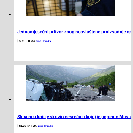
Jednomjesečni pritvor zbog neovlaštene proizvodnje op
12.10. u 11:55 /
Crna Hronika
Slovencu koji je skrivio nesreću u kojoj je poginuo Musta
02.05. u 14:30 /
Crna Hronika