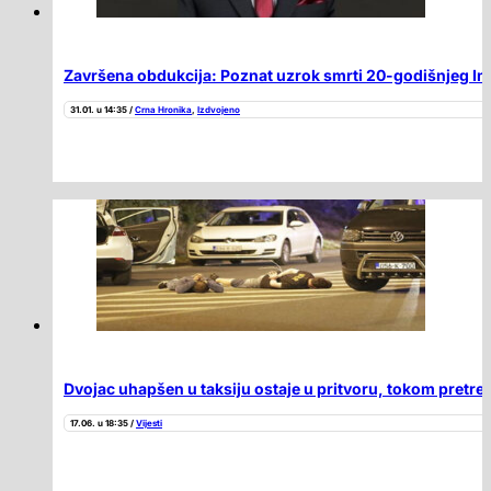
Završena obdukcija: Poznat uzrok smrti 20-godišnjeg Im
31.01. u 14:35 /
Crna Hronika
,
Izdvojeno
Dvojac uhapšen u taksiju ostaje u pritvoru, tokom pretre
17.06. u 18:35 /
Vijesti