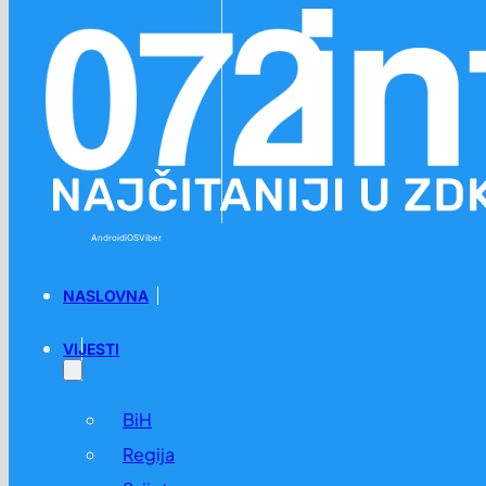
Preskoči na glavni sadržaj
Preskoči na podnožje
Android
iOS
Viber
NASLOVNA
VIJESTI
BiH
Regija