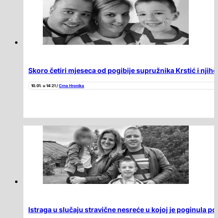
Skoro četiri mjeseca od pogibije supružnika Krstić i njiho
10.01. u 14:21 /
Crna Hronika
Istraga u slučaju stravične nesreće u kojoj je poginula por