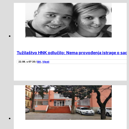
Tužilaštvo HNK odlučilo: Nema provođenja istrage o saobr
22.08. u 07:20 /
BiH
,
Vijesti