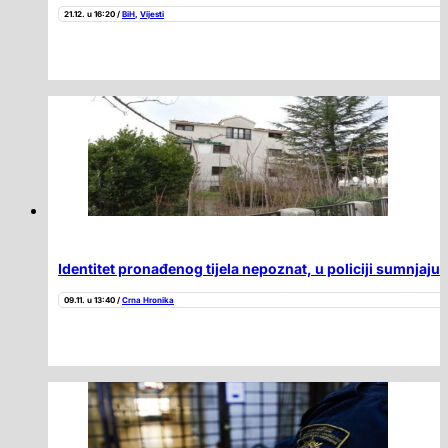
21.12. u 16:20 /
BiH
,
Vijesti
Identitet pronađenog tijela nepoznat, u policiji sumnjaju 
09.11. u 13:40 /
Crna Hronika