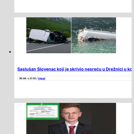
Saslušan Slovenac koji je skrivio nesreću u Drežnici u koj
30.04. u 21:35 /
Vijesti