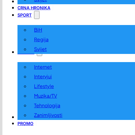
LOKALNO
CRNA HRONIKA
SPORT
BiH
Regija
Svijet
ZABAVA
Internet
Intervjui
Lifestyle
Muzika/TV
Tehnologija
Zanimljivosti
OGLASI I KONKURSI
PROMO