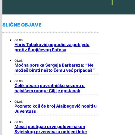
SLIČNE OBJAVE
06.08.
Haris Tabaković pogodio za pobjedu
protiv Šunjićevog Pafosa
06.08.
Moćna poruka Sergeja Barbareza: “Ne
možeš birati nešto čemu već pripadaš”
06.08.
Čelik otvara povratničku sezonu u
najvišem rangu: Cilj je opstanak
06.08.
Poznato koji će broj Alajbegović nositi u
Juventusu
06.08.
Messi postigao prve golove nakon
Svjetskog prvenstva u pobjedi Inter