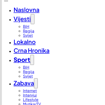
Naslovna
Vijesti
BiH
Regija
Svijet
Lokalno
Crna Hronika
Sport
BiH
Regija
Svijet
Zabava
Internet
Intervjui
Lifestyle
Muzika/TV