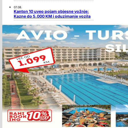
07.08.
Kanton 10 uveo pojam objesne vožnje:
Kazne do 5.000 KM i oduzimanje vozila