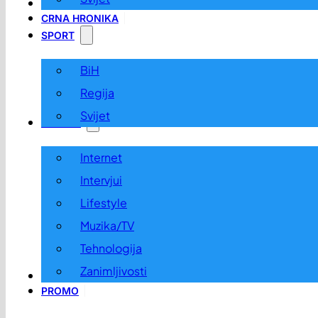
LOKALNO
CRNA HRONIKA
SPORT
BiH
Regija
Svijet
ZABAVA
Internet
Intervjui
Lifestyle
Muzika/TV
Tehnologija
Zanimljivosti
OGLASI I KONKURSI
PROMO