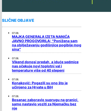
SLIČNE OBJAVE
07.08.
MAJKA GENERALA IZETA NANIĆA
JAVNO PROGOVORILA: “Ponižena sam
na obilježavanju godišnjice pogibije mog
sina”
07.08.
Vikend donosi predah, a iduće sedmice
nas očekuje novi toplotni val i
temperature više od 40 stepeni
07.08.
Konaković: Pogazili su ono što je
učinjeno za Hrvate u BiH
07.08.
Bosanac zaboravio suprugu na granici,
samo nastavio voziti za Njemačku bez
nje