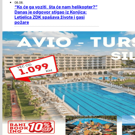
08.08.
“Ko će ga voziti, šta će nam helikopter?”
Danas je odgovor stigao iz Konjica:
Letjelica ZDK spašava živote i gasi
požare