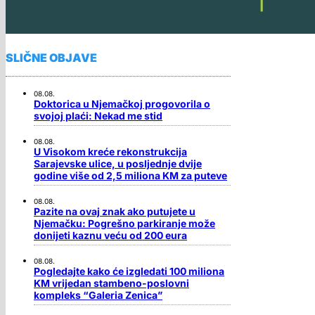
SLIČNE OBJAVE
08.08.
Doktorica u Njemačkoj progovorila o
svojoj plaći: Nekad me stid
08.08.
U Visokom kreće rekonstrukcija
Sarajevske ulice, u posljednje dvije
godine više od 2,5 miliona KM za puteve
08.08.
Pazite na ovaj znak ako putujete u
Njemačku: Pogrešno parkiranje može
donijeti kaznu veću od 200 eura
08.08.
Pogledajte kako će izgledati 100 miliona
KM vrijedan stambeno-poslovni
kompleks “Galeria Zenica”