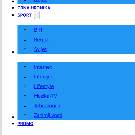
LOKALNO
CRNA HRONIKA
SPORT
BiH
Regija
Svijet
ZABAVA
Internet
Intervjui
Lifestyle
Muzika/TV
Tehnologija
Zanimljivosti
OGLASI I KONKURSI
PROMO