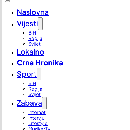
Naslovna
Vijesti
BiH
Regija
Svijet
Lokalno
Crna Hronika
Sport
BiH
Regija
Svijet
Zabava
Internet
Intervjui
Lifestyle
Muzika/TV