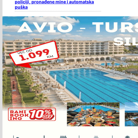
policiji, pronađene mine i automatska
puška