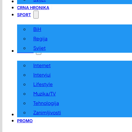
LOKALNO
CRNA HRONIKA
SPORT
BiH
Regija
Svijet
ZABAVA
Internet
Intervjui
Lifestyle
Muzika/TV
Tehnologija
Zanimljivosti
OGLASI I KONKURSI
PROMO