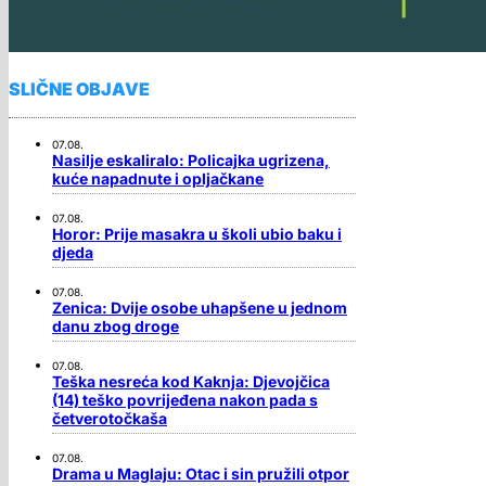
SLIČNE OBJAVE
07.08.
Nasilje eskaliralo: Policajka ugrizena,
kuće napadnute i opljačkane
07.08.
Horor: Prije masakra u školi ubio baku i
djeda
07.08.
Zenica: Dvije osobe uhapšene u jednom
danu zbog droge
07.08.
Teška nesreća kod Kaknja: Djevojčica
(14) teško povrijeđena nakon pada s
četverotočkaša
07.08.
Drama u Maglaju: Otac i sin pružili otpor