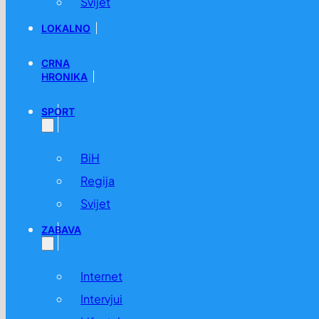
Svijet
LOKALNO
CRNA
HRONIKA
SPORT
BiH
Regija
Svijet
ZABAVA
Internet
Intervjui