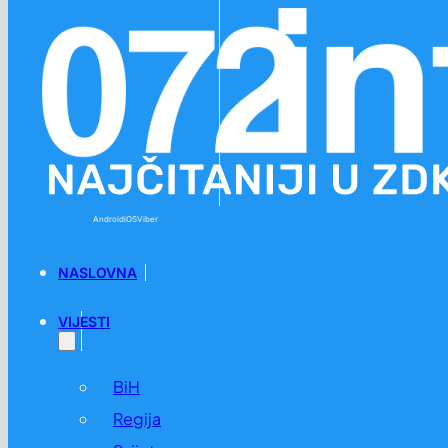
Preskoči na glavni sadržaj
Preskoči na podnožje
Android
iOS
Viber
NASLOVNA
VIJESTI
BiH
Regija