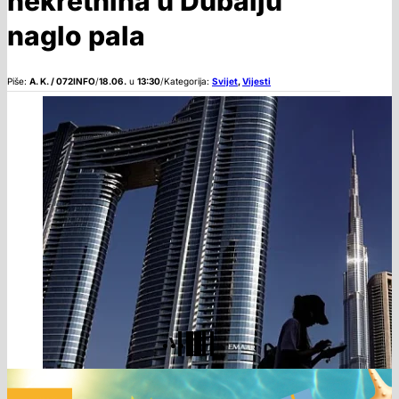
nekretnina u Dubaiju
naglo pala
Piše:
A. K. / 072INFO
/
18.06.
u
13:30
/
Kategorija:
Svijet
,
Vijesti