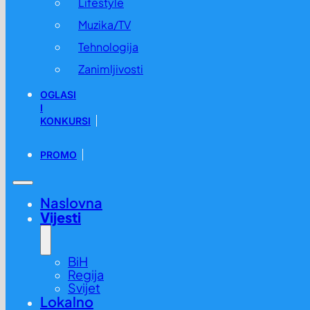
Lifestyle
Muzika/TV
Tehnologija
Zanimljivosti
OGLASI
I
KONKURSI
PROMO
Naslovna
Vijesti
BiH
Regija
Svijet
Lokalno