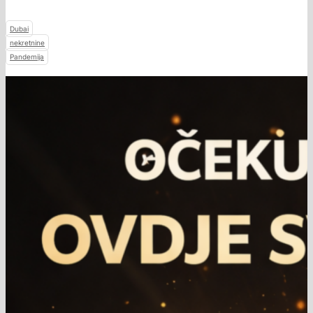
Dubai
nekretnine
Pandemija