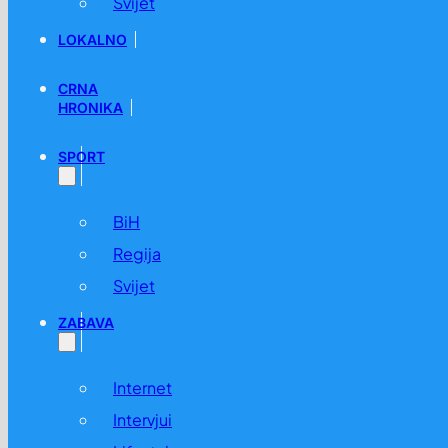
Svijet
LOKALNO
CRNA
HRONIKA
SPORT
BiH
Regija
Svijet
ZABAVA
Internet
Intervjui