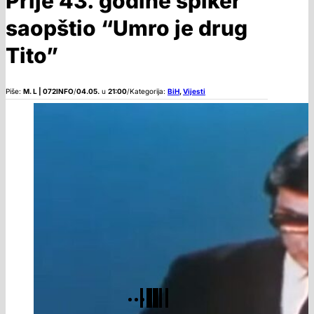
Prije 43. godine spiker
saopštio “Umro je drug
Tito”
Piše:
M. L | 072INFO
/
04.05.
u
21:00
/
Kategorija:
BiH
,
Vijesti