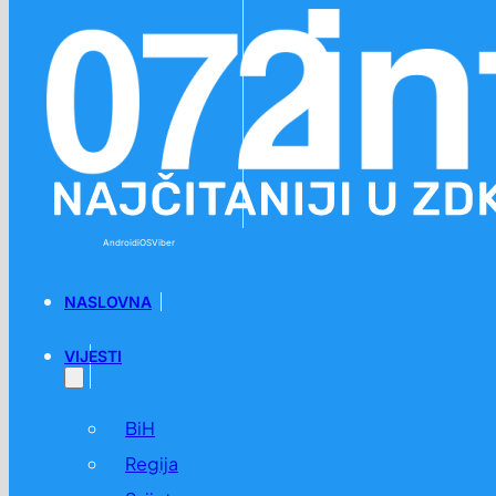
Preskoči na glavni sadržaj
Preskoči na podnožje
Android
iOS
Viber
NASLOVNA
VIJESTI
BiH
Regija