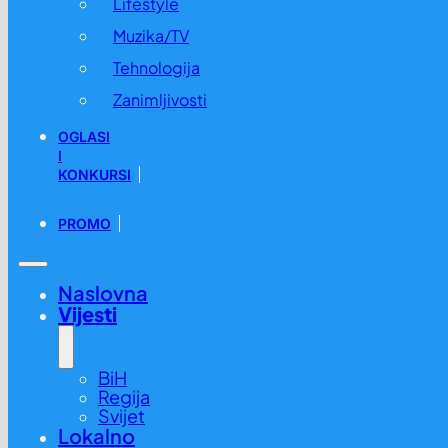
Lifestyle
Muzika/TV
Tehnologija
Zanimljivosti
OGLASI
I
KONKURSI
PROMO
Naslovna
Vijesti
BiH
Regija
Svijet
Lokalno