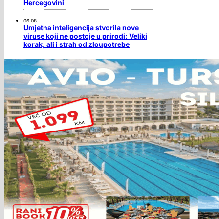
Hercegovini
06.08.
Umjetna inteligencija stvorila nove
viruse koji ne postoje u prirodi: Veliki
korak, ali i strah od zloupotrebe