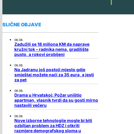
SLIČNE OBJAVE
06.08.
Zadužili se 18 miliona KM da naprave
kružni tok – radnika nema, gradilište
pusto, a rokovi probijeni
06.08.
Na Jadranu još postoji mjesto gdje
smještaj možete naći za 35 eura, a jesti
za pet
06.08.
Drama u Hrvatskoj: Požar uništio
apartman, vlasnik tvrdi da su gosti mirno
nastavili večeru
06.08.
Nove izborne tehnologije mogle bi biti
ozbiljan problem za HDZ i otkriti
razmjere demografskog sloma u