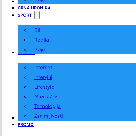
LOKALNO
CRNA HRONIKA
SPORT
BiH
Regija
Svijet
ZABAVA
Internet
Intervjui
Lifestyle
Muzika/TV
Tehnologija
Zanimljivosti
OGLASI I KONKURSI
PROMO