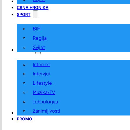
LOKALNO
CRNA HRONIKA
SPORT
BiH
Regija
Svijet
ZABAVA
Internet
Intervjui
Lifestyle
Muzika/TV
Tehnologija
Zanimljivosti
OGLASI I KONKURSI
PROMO