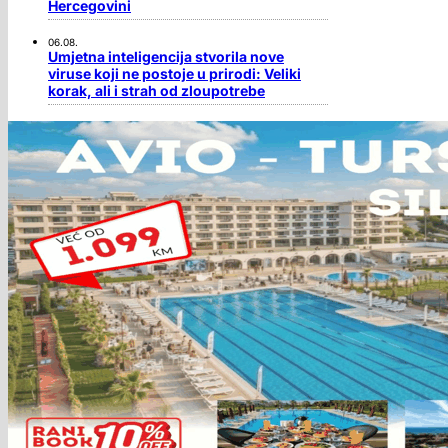
Hercegovini
06.08.
Umjetna inteligencija stvorila nove
viruse koji ne postoje u prirodi: Veliki
korak, ali i strah od zloupotrebe