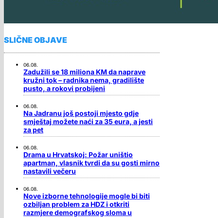
SLIČNE OBJAVE
06.08.
Zadužili se 18 miliona KM da naprave
kružni tok – radnika nema, gradilište
pusto, a rokovi probijeni
06.08.
Na Jadranu još postoji mjesto gdje
smještaj možete naći za 35 eura, a jesti
za pet
06.08.
Drama u Hrvatskoj: Požar uništio
apartman, vlasnik tvrdi da su gosti mirno
nastavili večeru
06.08.
Nove izborne tehnologije mogle bi biti
ozbiljan problem za HDZ i otkriti
razmjere demografskog sloma u