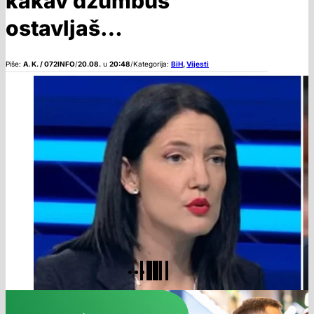
kakav džumbus
ostavljaš…
Piše:
A. K. / 072INFO
/
20.08.
u
20:48
/
Kategorija:
BiH
,
Vijesti