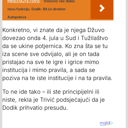
PROČITAJTE I OVO:
Višković već dobio
novu funkciju. Dodik: Bit će direktor
Autoputeva
Konkretno, vi znate da je njega Džuvo
dovezao onda 4. jula u Sud i Tužilaštvo
da se ukine potjernica. Ko zna šta se tu
iza scene sve odvijalo, ali je on tada
pristajao na sve te igre i igrice mimo
institucija i mimo pravila, a sada se
poziva na te iste institucije i na ta pravila.
To ne ide tako – ili ste principijelni ili
niste, rekla je Trivić podsjećajući da je
Dodik prihvatio presudu.