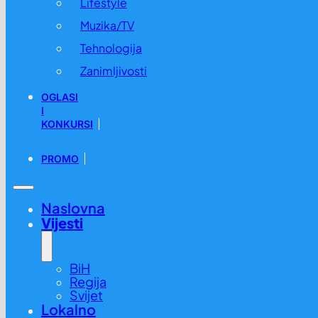
Lifestyle
Muzika/TV
Tehnologija
Zanimljivosti
OGLASI
I
KONKURSI
PROMO
Naslovna
Vijesti
BiH
Regija
Svijet
Lokalno