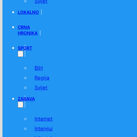
Svijet
LOKALNO
CRNA
HRONIKA
SPORT
BiH
Regija
Svijet
ZABAVA
Internet
Intervjui