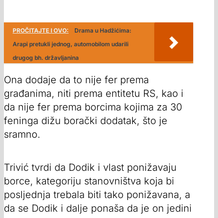
PROČITAJTE I OVO:
Drama u Hadžićima:
Arapi pretukli jednog, automobilom udarili
drugog bh. državljanina
Ona dodaje da to nije fer prema
građanima, niti prema entitetu RS, kao i
da nije fer prema borcima kojima za 30
feninga dižu borački dodatak, što je
sramno.
Trivić tvrdi da Dodik i vlast ponižavaju
borce, kategoriju stanovništva koja bi
posljednja trebala biti tako ponižavana, a
da se Dodik i dalje ponaša da je on jedini