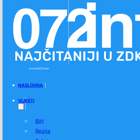
Preskoči na glavni sadržaj
Preskoči na podnožje
Android
iOS
Viber
NASLOVNA
VIJESTI
BiH
Regija