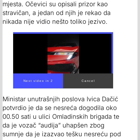
mjesta. Očevici su opisali prizor kao
stravičan, a jedan od njih je rekao da
nikada nije vidio nešto toliko jezivo.
00:00
/
00:56
Ministar unutrašnjih poslova Ivica Dačić
potvrdio je da se nesreća dogodila oko
00.50 sati u ulici Omladinskih brigada te
da je vozač “audija” uhapšen zbog
sumnje da je izazvao tešku nesreću pod