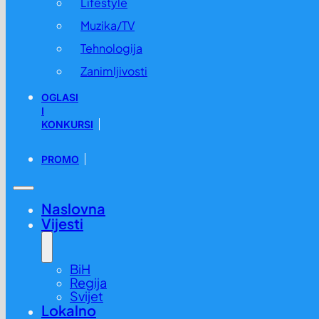
Lifestyle
Muzika/TV
Tehnologija
Zanimljivosti
OGLASI
I
KONKURSI
PROMO
Naslovna
Vijesti
BiH
Regija
Svijet
Lokalno