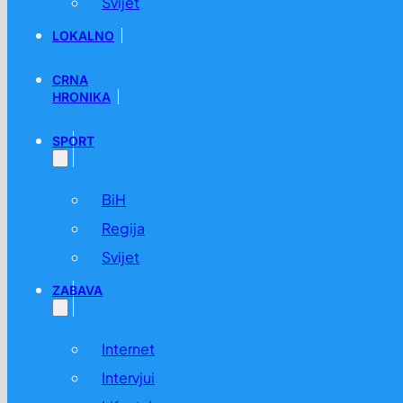
Svijet
LOKALNO
CRNA
HRONIKA
SPORT
BiH
Regija
Svijet
ZABAVA
Internet
Intervjui