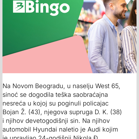
Na Novom Beogradu, u naselju West 65,
sinoć se dogodila teška saobraćajna
nesreća u kojoj su poginuli policajac
Bojan Ž. (43), njegova supruga D. K. (38)
i njihov devetogodišnji sin. Na njihov
automobil Hyundai naletio je Audi kojim
je upravljao 24-godišnji Nikola Đ.,