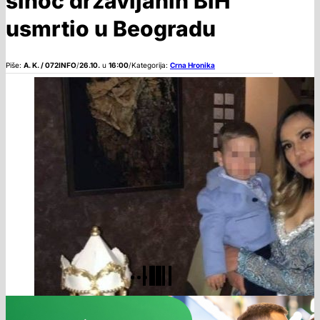
sinoć državljanin BiH
usmrtio u Beogradu
Piše:
A. K. / 072INFO
/
26.10.
u
16:00
/
Kategorija:
Crna Hronika