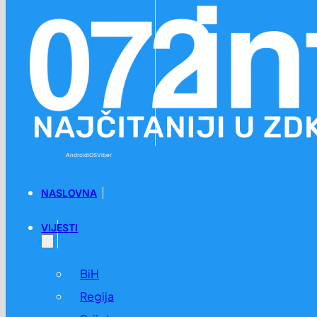
Preskoči na glavni sadržaj
Preskoči na podnožje
Android
iOS
Viber
NASLOVNA
VIJESTI
BiH
Regija