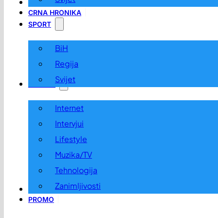
LOKALNO
CRNA HRONIKA
SPORT
BiH
Regija
Svijet
ZABAVA
Internet
Intervjui
Lifestyle
Muzika/TV
Tehnologija
Zanimljivosti
OGLASI I KONKURSI
PROMO