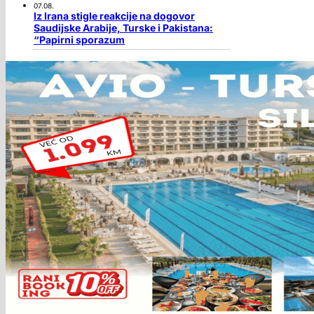
07.08.
Iz Irana stigle reakcije na dogovor
Saudijske Arabije, Turske i Pakistana:
“Papirni sporazum