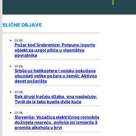
SLIČNE OBJAVE
07.08.
Požar kod Srebrenice: Potpuno izgorio
objekt za uzgoj pilića u vlasništvu
povratnika
07.08.
Srbija uz helikoptere i vojsku pokušava
obuzdati velike požare u zemlji: Aktivno
devet požarišta
07.08.
Dok drugi tračaju džaba, ona naplaćuje:
Tvrdi da je tako kupila dvije kuće
07.08.
Slovenija: Vozačica električnog romobila
doživjela nesreću, policija joj izmjerila 3
promila alkohola u krvi