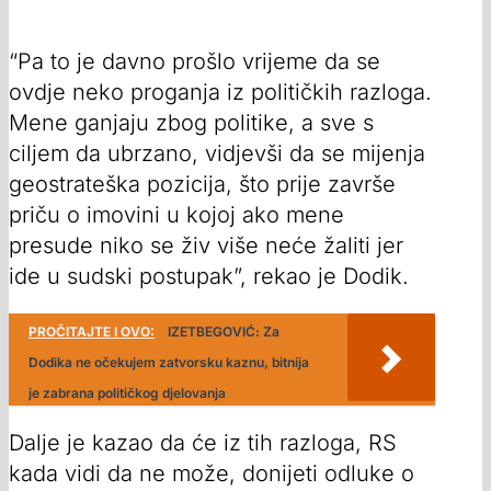
“Pa to je davno prošlo vrijeme da se
ovdje neko proganja iz političkih razloga.
Mene ganjaju zbog politike, a sve s
ciljem da ubrzano, vidjevši da se mijenja
geostrateška pozicija, što prije završe
priču o imovini u kojoj ako mene
presude niko se živ više neće žaliti jer
ide u sudski postupak”, rekao je Dodik.
PROČITAJTE I OVO:
IZETBEGOVIĆ: Za
Dodika ne očekujem zatvorsku kaznu, bitnija
je zabrana političkog djelovanja
Dalje je kazao da će iz tih razloga, RS
kada vidi da ne može, donijeti odluke o