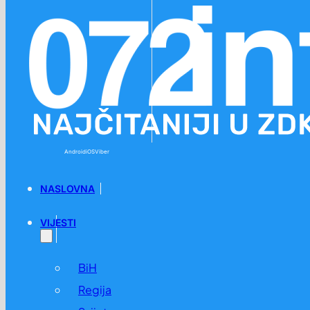
Preskoči na glavni sadržaj
Preskoči na podnožje
Android
iOS
Viber
NASLOVNA
VIJESTI
BiH
Regija