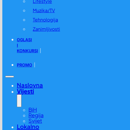
Lifestyle
Muzika/TV
Tehnologija
Zanimljivosti
OGLASI
I
KONKURSI
PROMO
Naslovna
Vijesti
BiH
Regija
Svijet
Lokalno