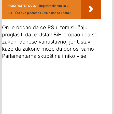
PROČITAJTE I OVO:
Registracija vozila u
FBiH: Šta sve plaćamo i koliko nas to košta?
On je dodao da će RS u tom slučaju
proglasiti da je Ustav BiH propao i da se
zakoni donose vanustavno, jer Ustav
kaže da zakone može da donosi samo
Parlamentarna skupština i niko više.