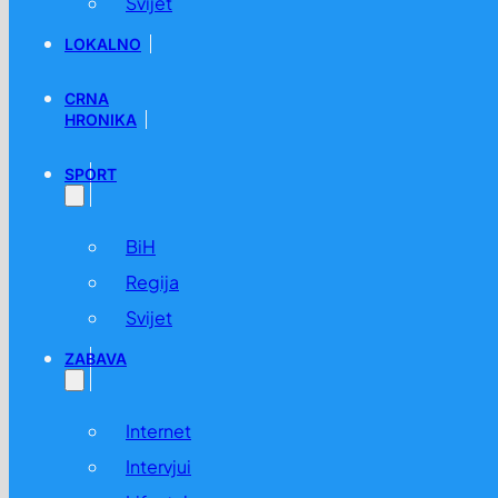
Svijet
LOKALNO
CRNA
HRONIKA
SPORT
BiH
Regija
Svijet
ZABAVA
Internet
Intervjui