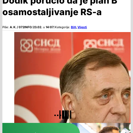
Dodik poručio da je plan B
osamostaljivanje RS-a
Piše:
A. K. / 072INFO
/
23.02.
u
14:07
/
Kategorija:
BiH
,
Vijesti