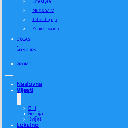
Lifestyle
Muzika/TV
Tehnologija
Zanimljivosti
OGLASI
I
KONKURSI
PROMO
Naslovna
Vijesti
BiH
Regija
Svijet
Lokalno