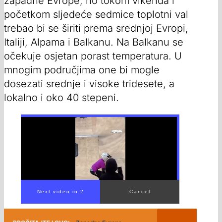
zapadne Evrope, no tokom vikenda i
početkom sljedeće sedmice toplotni val
trebao bi se širiti prema srednjoj Evropi,
Italiji, Alpama i Balkanu. Na Balkanu se
očekuje osjetan porast temperatura. U
mnogim područjima one bi mogle
dosezati srednje i visoke tridesete, a
lokalno i oko 40 stepeni.
00:00
/
03:05