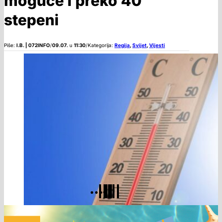
moguće i preko 40
stepeni
Piše:
I.B. | 072INFO
/
09.07.
u
11:30
/
Kategorija:
Regija
,
Svijet
,
Vijesti