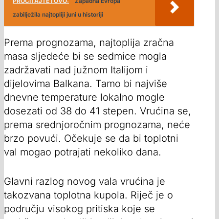
PROČITAJTE I OVO:
Zapadna Evropa
zabilježila najtopliji juni u historiji
Prema prognozama, najtoplija zračna
masa sljedeće bi se sedmice mogla
zadržavati nad južnom Italijom i
dijelovima Balkana. Tamo bi najviše
dnevne temperature lokalno mogle
dosezati od 38 do 41 stepen. Vrućina se,
prema srednjoročnim prognozama, neće
brzo povući. Očekuje se da bi toplotni
val mogao potrajati nekoliko dana.
Glavni razlog novog vala vrućina je
takozvana toplotna kupola. Riječ je o
području visokog pritiska koje se