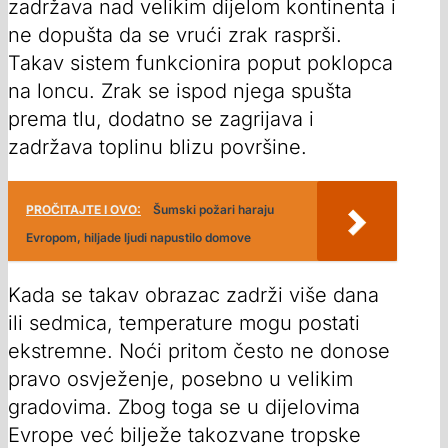
zadržava nad velikim dijelom kontinenta i
ne dopušta da se vrući zrak rasprši.
Takav sistem funkcionira poput poklopca
na loncu. Zrak se ispod njega spušta
prema tlu, dodatno se zagrijava i
zadržava toplinu blizu površine.
PROČITAJTE I OVO:
Šumski požari haraju
Evropom, hiljade ljudi napustilo domove
Kada se takav obrazac zadrži više dana
ili sedmica, temperature mogu postati
ekstremne. Noći pritom često ne donose
pravo osvježenje, posebno u velikim
gradovima. Zbog toga se u dijelovima
Evrope već bilježe takozvane tropske