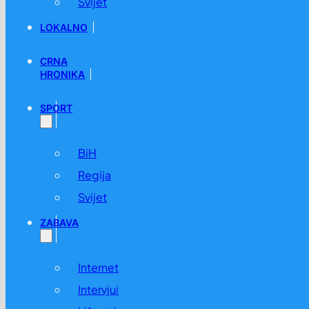
Svijet
LOKALNO
CRNA
HRONIKA
SPORT
BiH
Regija
Svijet
ZABAVA
Internet
Intervjui