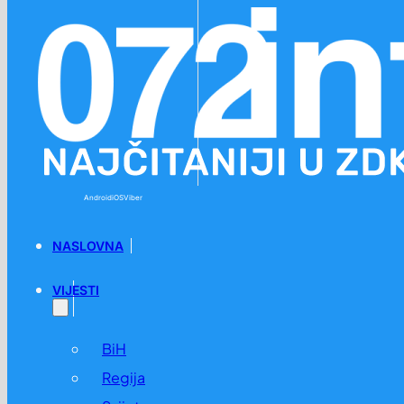
Preskoči na glavni sadržaj
Preskoči na podnožje
Android
iOS
Viber
NASLOVNA
VIJESTI
BiH
Regija