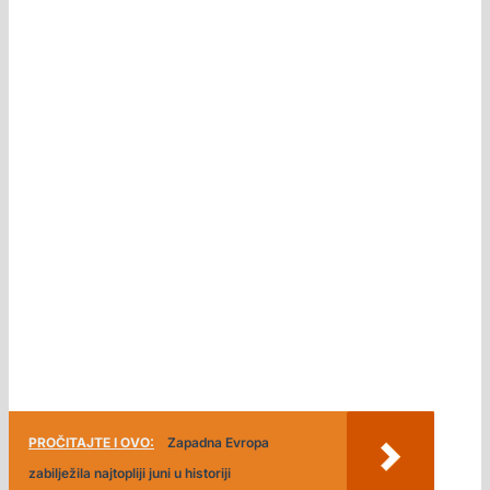
PROČITAJTE I OVO:
Zapadna Evropa
zabilježila najtopliji juni u historiji