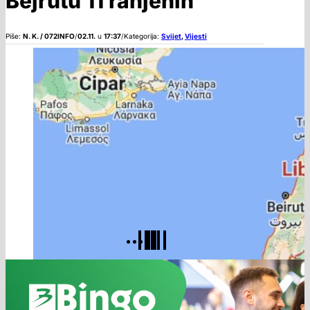
Bejrutu 11 ranjenih
Piše:
N. K. / 072INFO
/
02.11.
u
17:37
/
Kategorija:
Svijet
,
Vijesti