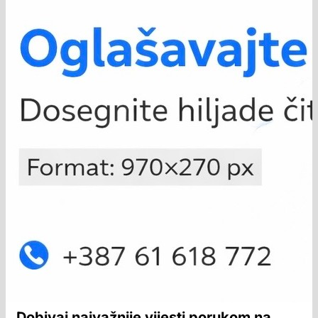
Dobivaj najvažnije vijesti porukom na