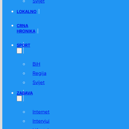
Svijet
LOKALNO
CRNA
HRONIKA
SPORT
BiH
Regija
Svijet
ZABAVA
Internet
Intervjui