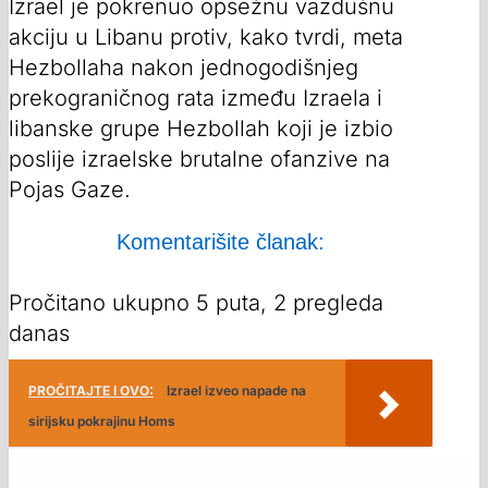
Izrael je pokrenuo opsežnu vazdušnu
akciju u Libanu protiv, kako tvrdi, meta
Hezbollaha nakon jednogodišnjeg
prekograničnog rata između Izraela i
libanske grupe Hezbollah koji je izbio
poslije izraelske brutalne ofanzive na
Pojas Gaze.
Komentarišite članak:
Pročitano ukupno 5 puta, 2 pregleda
danas
PROČITAJTE I OVO:
Izrael izveo napade na
sirijsku pokrajinu Homs