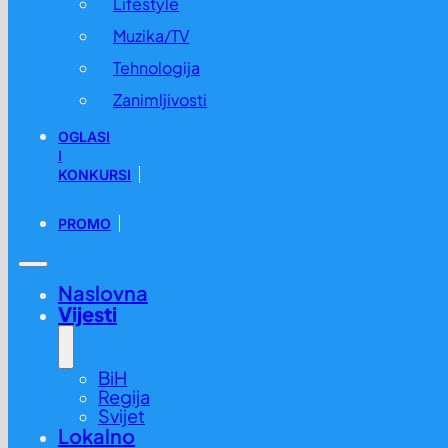
Lifestyle
Muzika/TV
Tehnologija
Zanimljivosti
OGLASI
I
KONKURSI
PROMO
Naslovna
Vijesti
BiH
Regija
Svijet
Lokalno