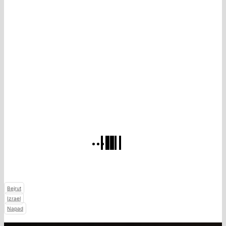
Bejrut
Izrael
Napad