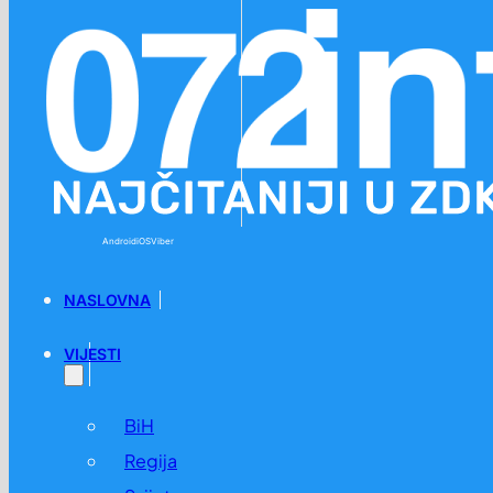
Preskoči na glavni sadržaj
Preskoči na podnožje
Android
iOS
Viber
NASLOVNA
VIJESTI
BiH
Regija