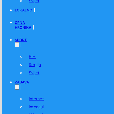
Svijet
LOKALNO
CRNA
HRONIKA
SPORT
BiH
Regija
Svijet
ZABAVA
Internet
Intervjui