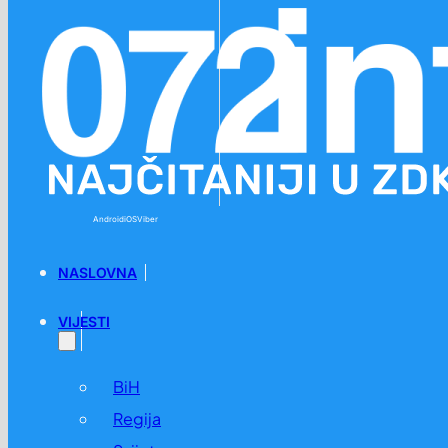
Preskoči na glavni sadržaj
Preskoči na podnožje
Android
iOS
Viber
NASLOVNA
VIJESTI
BiH
Regija