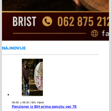
NAJNOVIJE
06.08. u 06:30 / BiH, Vijesti
Penzioner iz BiH prima penziju već 76