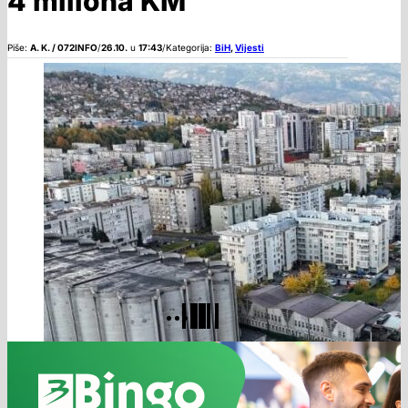
4 miliona KM
Piše:
A. K. / 072INFO
/
26.10.
u
17:43
/
Kategorija:
BiH
,
Vijesti