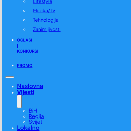
Lifestyle
Muzika/TV
Tehnologija
Zanimljivosti
OGLASI
I
KONKURSI
PROMO
Naslovna
Vijesti
BiH
Regija
Svijet
Lokalno