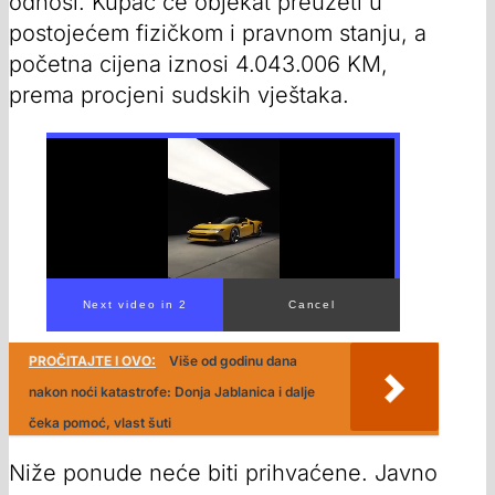
odnosi. Kupac će objekat preuzeti u
postojećem fizičkom i pravnom stanju, a
početna cijena iznosi 4.043.006 KM,
prema procjeni sudskih vještaka.
00:00
/
02:45
PROČITAJTE I OVO:
Više od godinu dana
nakon noći katastrofe: Donja Jablanica i dalje
čeka pomoć, vlast šuti
Niže ponude neće biti prihvaćene. Javno