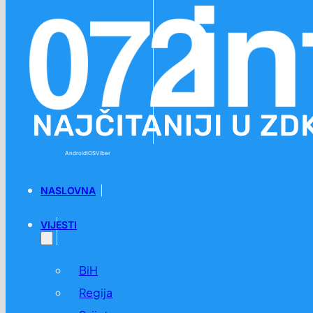
Preskoči na glavni sadržaj
Preskoči na podnožje
Android
iOS
Viber
NASLOVNA
VIJESTI
BiH
Regija