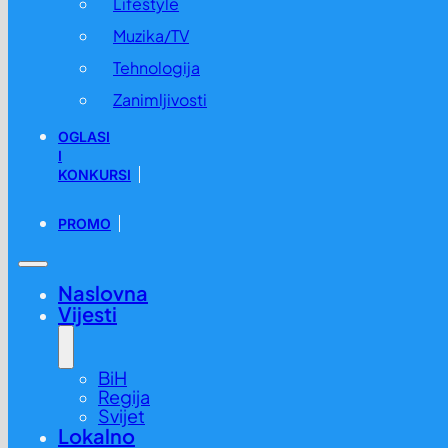
Lifestyle
Muzika/TV
Tehnologija
Zanimljivosti
OGLASI
I
KONKURSI
PROMO
Naslovna
Vijesti
BiH
Regija
Svijet
Lokalno