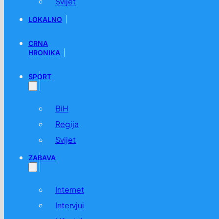
Svijet
LOKALNO
CRNA
HRONIKA
SPORT
BiH
Regija
Svijet
ZABAVA
Internet
Intervjui