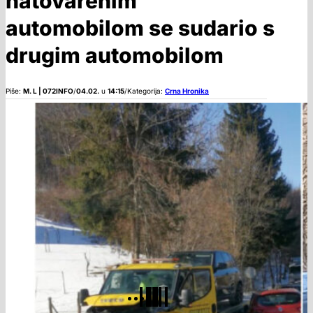
natovarenim
automobilom se sudario s
drugim automobilom
Piše:
M. L | 072INFO
/
04.02.
u
14:15
/
Kategorija:
Crna Hronika