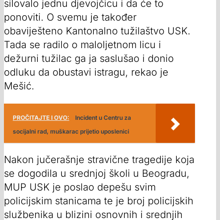
silovalo jednu djevojčicu i da će to
ponoviti. O svemu je također
obaviješteno Kantonalno tužilaštvo USK.
Tada se radilo o maloljetnom licu i
dežurni tužilac ga ja saslušao i donio
odluku da obustavi istragu, rekao je
Mešić.
PROČITAJTE I OVO:
Incident u Centru za
socijalni rad, muškarac prijetio uposlenici
Nakon jučerašnje stravične tragedije koja
se dogodila u srednjoj školi u Beogradu,
MUP USK je poslao depešu svim
policijskim stanicama te je broj policijskih
službenika u blizini osnovnih i srednjih