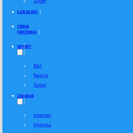
Svijet
LOKALNO
CRNA
HRONIKA
SPORT
BiH
Regija
Svijet
ZABAVA
Internet
Intervjui