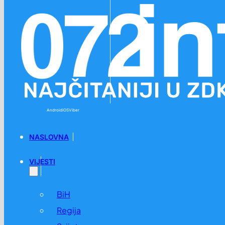
Preskoči na glavni sadržaj
Preskoči na podnožje
Android
iOS
Viber
NASLOVNA
VIJESTI
BiH
Regija