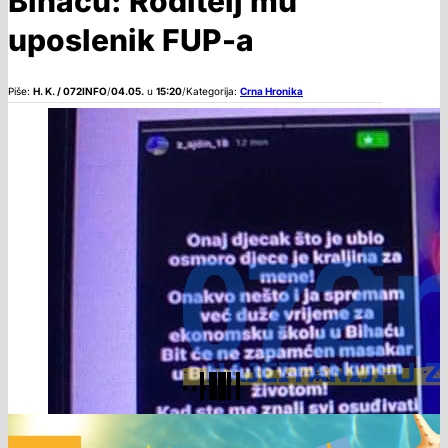
Bihaću: Roditelj mu
uposlenik FUP-a
Piše:
H. K. / 072INFO
/
04.05.
u
15:20
/
Kategorija:
Crna Hronika