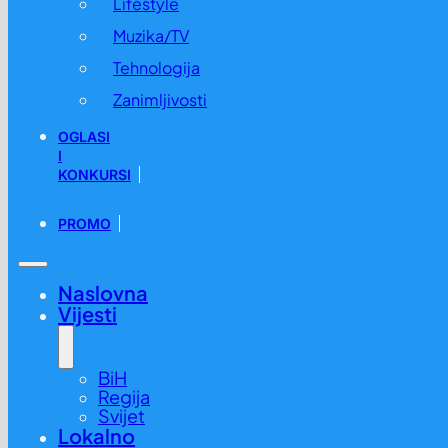
Lifestyle
Muzika/TV
Tehnologija
Zanimljivosti
OGLASI
I
KONKURSI
PROMO
Naslovna
Vijesti
BiH
Regija
Svijet
Lokalno