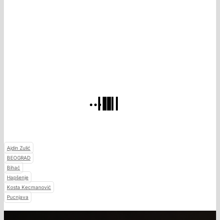
Ajdin Zulić
BEOGRAD
Bihać
Hapšenje
Kosta Kecmanović
Pucnjava