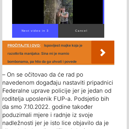
Next video in 1
Cancel
PROČITAJTE I OVO:
Ispovijest majke koja je
razotkrila manijaka: Sina mi je mamio
bombonama, pa htio da ga uhvati i povede
– On se očitovao da će rad po
navedenom događaju nastaviti pripadnici
Federalne uprave policije jer je jedan od
roditelja uposlenik FUP-a. Podsjetio bih
da smo 7.10.2022. godine također
poduzimali mjere i radnje iz svoje
nadležnosti jer je isto lice objavilo da je