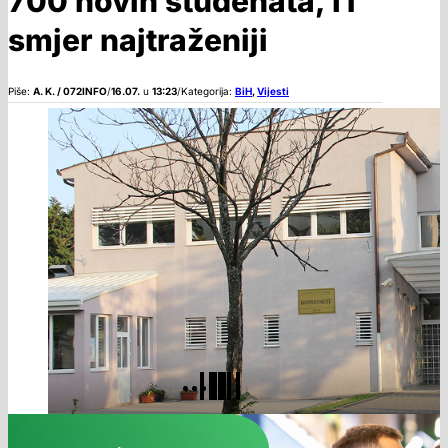
700 novih studenata, IT
smjer najtraženiji
Piše:
A. K. / 072INFO
/
16.07.
u
13:23
/
Kategorija:
BiH
,
Vijesti