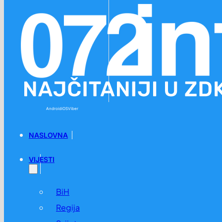
Preskoči na glavni sadržaj
Preskoči na podnožje
Android
iOS
Viber
NASLOVNA
VIJESTI
BiH
Regija