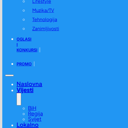
Lifestyle
Muzika/TV
Tehnologija
Zanimljivosti
OGLASI
I
KONKURSI
PROMO
Naslovna
Vijesti
BiH
Regija
Svijet
Lokalno