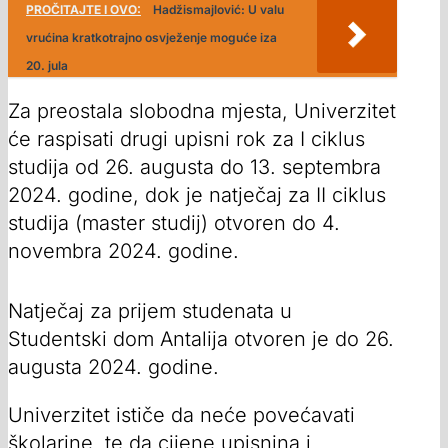
PROČITAJTE I OVO:
Hadžismajlović: U valu
vrućina kratkotrajno osvježenje moguće iza
20. jula
Za preostala slobodna mjesta, Univerzitet
će raspisati drugi upisni rok za I ciklus
studija od 26. augusta do 13. septembra
2024. godine, dok je natječaj za II ciklus
studija (master studij) otvoren do 4.
novembra 2024. godine.
Natječaj za prijem studenata u
Studentski dom Antalija otvoren je do 26.
augusta 2024. godine.
Univerzitet ističe da neće povećavati
školarine, te da cijene upisnina i