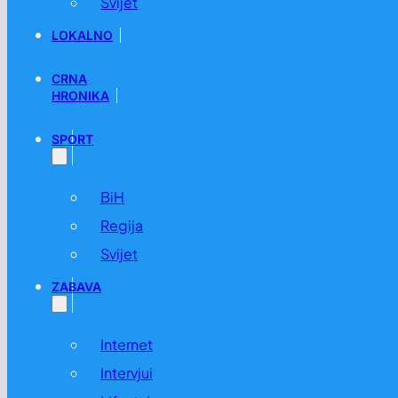
Svijet
LOKALNO
CRNA
HRONIKA
SPORT
BiH
Regija
Svijet
ZABAVA
Internet
Intervjui