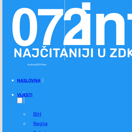
Preskoči na glavni sadržaj
Preskoči na podnožje
Android
iOS
Viber
NASLOVNA
VIJESTI
BiH
Regija