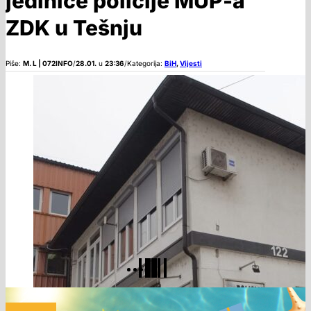
jedinice policije MUP-a
ZDK u Tešnju
Piše:
M. L | 072INFO
/
28.01.
u
23:36
/
Kategorija:
BiH
,
Vijesti