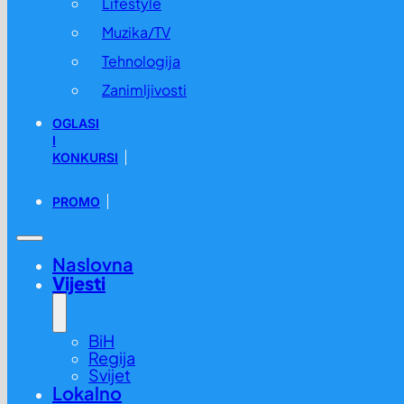
Lifestyle
Muzika/TV
Tehnologija
Zanimljivosti
OGLASI
I
KONKURSI
PROMO
Naslovna
Vijesti
BiH
Regija
Svijet
Lokalno