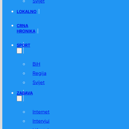
Svijet
LOKALNO
CRNA
HRONIKA
SPORT
BiH
Regija
Svijet
ZABAVA
Internet
Intervjui