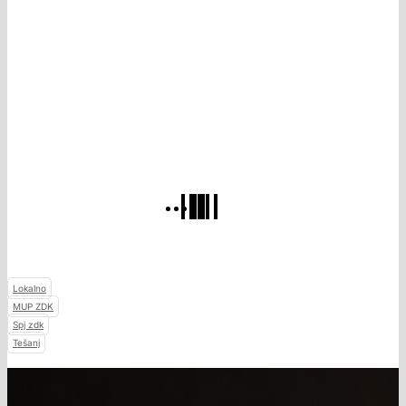
Lokalno
MUP ZDK
Spj zdk
Tešanj