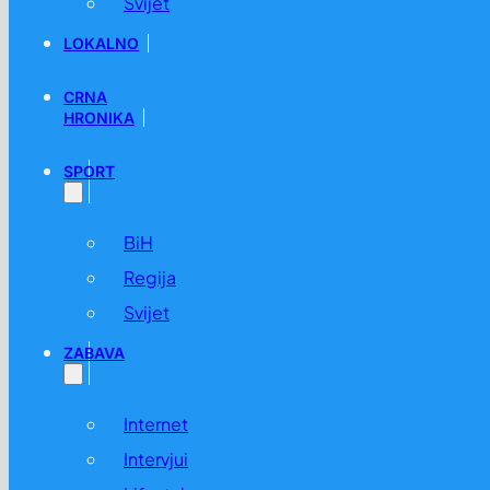
Svijet
LOKALNO
CRNA
HRONIKA
SPORT
BiH
Regija
Svijet
ZABAVA
Internet
Intervjui