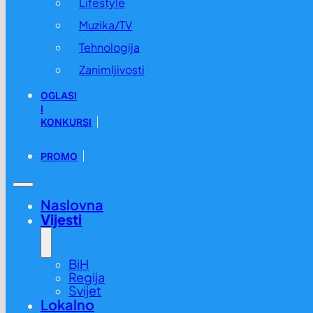
Lifestyle
Muzika/TV
Tehnologija
Zanimljivosti
OGLASI
I
KONKURSI
PROMO
Naslovna
Vijesti
BiH
Regija
Svijet
Lokalno