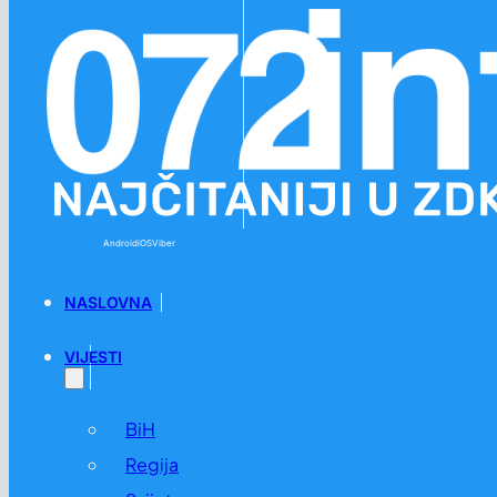
Preskoči na glavni sadržaj
Preskoči na podnožje
Android
iOS
Viber
NASLOVNA
VIJESTI
BiH
Regija