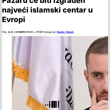
Pazaru će biti izgrađen
najveći islamski centar u
Evropi
Piše:
A. K. / 072INFO
/
11.01.
u
17:07
/
Kategorija:
Regija
,
Vijesti