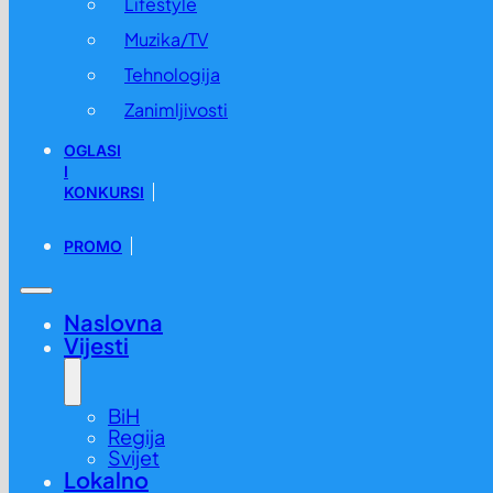
Lifestyle
Muzika/TV
Tehnologija
Zanimljivosti
OGLASI
I
KONKURSI
PROMO
Naslovna
Vijesti
BiH
Regija
Svijet
Lokalno