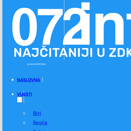
Preskoči na glavni sadržaj
Preskoči na podnožje
Android
iOS
Viber
NASLOVNA
VIJESTI
BiH
Regija