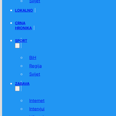
Svijet
LOKALNO
CRNA
HRONIKA
SPORT
BiH
Regija
Svijet
ZABAVA
Internet
Intervjui