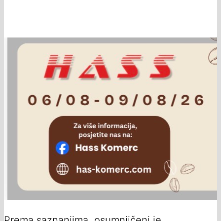
Prema saznanjima, osumnjičeni je