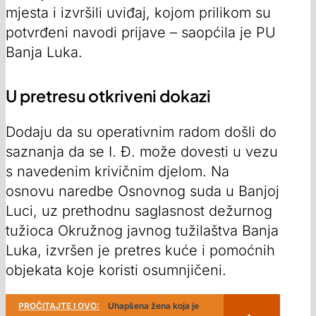
mjesta i izvršili uviđaj, kojom prilikom su
potvrđeni navodi prijave – saopćila je PU
Banja Luka.
U pretresu otkriveni dokazi
Dodaju da su operativnim radom došli do
saznanja da se I. Đ. može dovesti u vezu
s navedenim krivičnim djelom. Na
osnovu naredbe Osnovnog suda u Banjoj
Luci, uz prethodnu saglasnost dežurnog
tužioca Okružnog javnog tužilaštva Banja
Luka, izvršen je pretres kuće i pomoćnih
objekata koje koristi osumnjičeni.
PROČITAJTE I OVO:
Uhapšena žena koja je