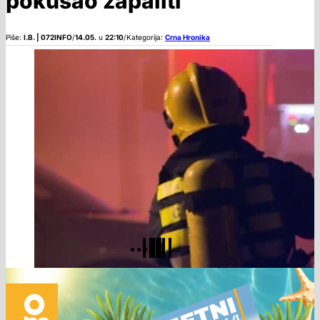
pokušao zapaliti
Piše:
I.B. | 072INFO
/
14.05.
u
22:10
/
Kategorija:
Crna Hronika