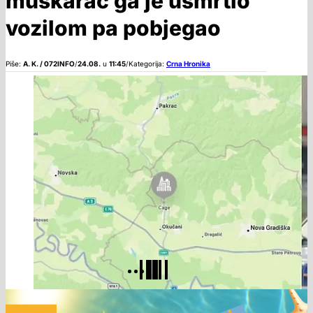
muškarac ga je usmrtio
vozilom pa pobjegao
Piše:
A. K. / 072INFO
/
24.08.
u
11:45
/
Kategorija:
Crna Hronika