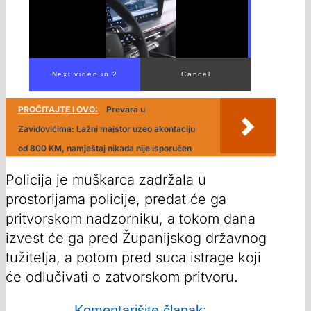
00:00
/
00:42
PROČITAJTE I OVO:
Prevara u
Zavidovićima: Lažni majstor uzeo akontaciju
od 800 KM, namještaj nikada nije isporučen
Policija je muškarca zadržala u
prostorijama policije, predat će ga
pritvorskom nadzorniku, a tokom dana
izvest će ga pred Županijskog državnog
tužitelja, a potom pred suca istrage koji
će odlučivati o zatvorskom pritvoru.
Komentarišite članak: