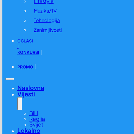
Lifestyle
Muzika/TV
Tehnologija
Zanimljivosti
OGLASI
I
KONKURSI
PROMO
Naslovna
Vijesti
BiH
Regija
Svijet
Lokalno