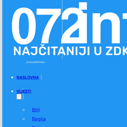
Preskoči na glavni sadržaj
Preskoči na podnožje
Android
iOS
Viber
NASLOVNA
VIJESTI
BiH
Regija