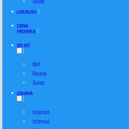
Svijet
LOKALNO
CRNA
HRONIKA
SPORT
BiH
Regija
Svijet
ZABAVA
Internet
Intervjui