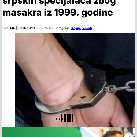
srpskih specijalaca zbog
masakra iz 1999. godine
Piše:
I.B. | 072INFO
/
14.06.
u
19:20
/
Kategorija:
Regija
,
Vijesti