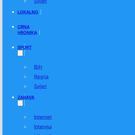
Svijet
LOKALNO
CRNA
HRONIKA
SPORT
BiH
Regija
Svijet
ZABAVA
Internet
Intervjui