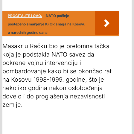
PROČITAJTE I OVO:
NATO počinje
postepeno smanjenje KFOR snaga na Kosovu
u narednih godinu dana
Masakr u Račku bio je prelomna tačka
koja je podstakla NATO savez da
pokrene vojnu intervenciju i
bombardovanje kako bi se okončao rat
na Kosovu 1998-1999. godine, što je
nekoliko godina nakon oslobođenja
dovelo i do proglašenja nezavisnosti
zemlje.