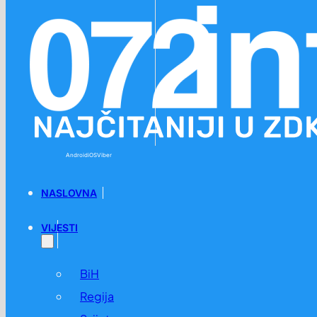
Preskoči na glavni sadržaj
Preskoči na podnožje
Android
iOS
Viber
NASLOVNA
VIJESTI
BiH
Regija