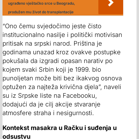
ugrađeno vještačko srce u Beogradu,
produžen mu život do transplantacije
“Ono čemu svjedočimo jeste čisto
institucionalno nasilje i politički motivisan
pritisak na srpski narod. Priština je
godinama unazad kroz ovakve postupke
pokušala da izgradi opasan narativ po
kojem svaki Srbin koji je 1999. bio
punoljetan može biti bez ikakvog osnova
optužen za najteža krivična djela”, naveli
su iz Srpske liste na Facebooku,
dodajući da je cilj akcije stvaranje
atmosfere straha i nesigurnosti.
Kontekst masakra u Račku i suđenja u
odsustvu