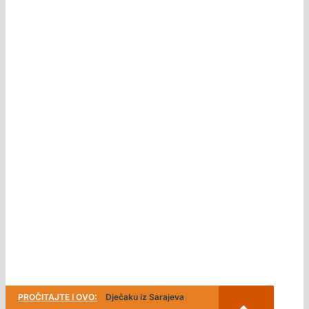
PROČITAJTE I OVO:
Dječaku iz Sarajeva