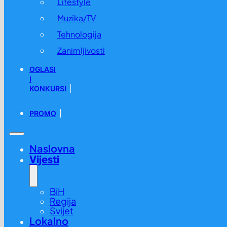
Lifestyle
Muzika/TV
Tehnologija
Zanimljivosti
OGLASI
I
KONKURSI
PROMO
Naslovna
Vijesti
BiH
Regija
Svijet
Lokalno