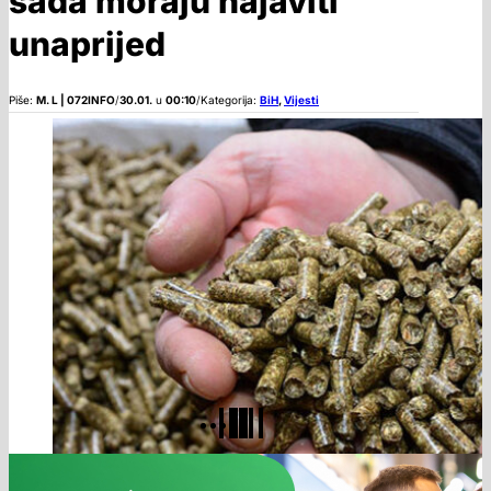
sada moraju najaviti
unaprijed
Piše:
M. L | 072INFO
/
30.01.
u
00:10
/
Kategorija:
BiH
,
Vijesti