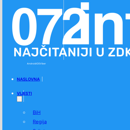
Preskoči na glavni sadržaj
Preskoči na podnožje
Android
iOS
Viber
NASLOVNA
VIJESTI
BiH
Regija