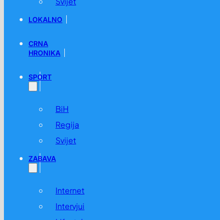
Svijet
LOKALNO
CRNA
HRONIKA
SPORT
BiH
Regija
Svijet
ZABAVA
Internet
Intervjui