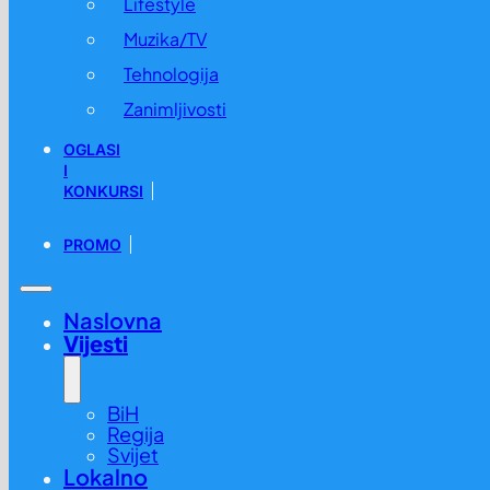
Lifestyle
Muzika/TV
Tehnologija
Zanimljivosti
OGLASI
I
KONKURSI
PROMO
Naslovna
Vijesti
BiH
Regija
Svijet
Lokalno