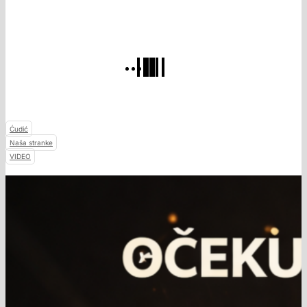
Ćudić
Naša stranke
VIDEO