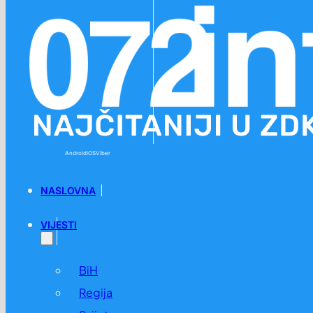
Preskoči na glavni sadržaj
Preskoči na podnožje
Android
iOS
Viber
NASLOVNA
VIJESTI
BiH
Regija