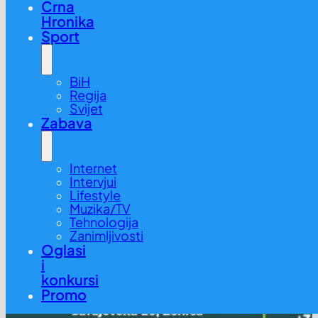
Crna
Hronika
Sport
BiH
Regija
Svijet
Zabava
Internet
Intervjui
Lifestyle
Muzika/TV
Tehnologija
Zanimljivosti
Oglasi
i
konkursi
Promo