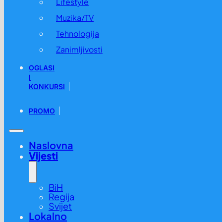
Lifestyle
Muzika/TV
Tehnologija
Zanimljivosti
OGLASI
I
KONKURSI
PROMO
Naslovna
Vijesti
BiH
Regija
Svijet
Lokalno