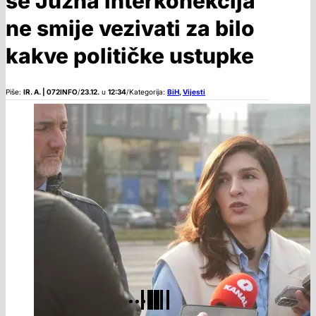
se Južna interkonekcija
ne smije vezivati za bilo
kakve političke ustupke
Piše:
IR. A. | 072INFO
/
23.12.
u
12:34
/
Kategorija:
BiH
,
Vijesti