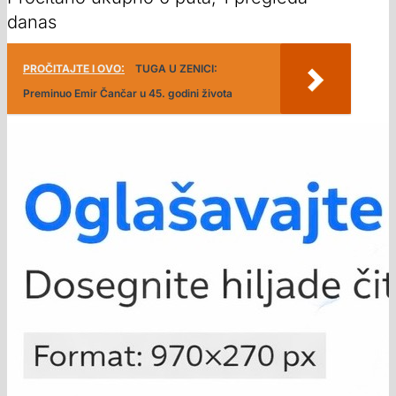
danas
PROČITAJTE I OVO:
TUGA U ZENICI:
Preminuo Emir Čančar u 45. godini života