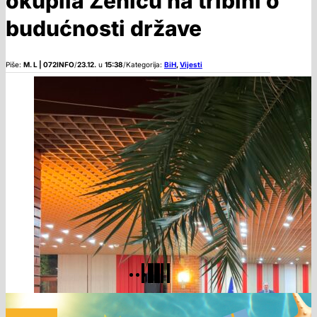
okupila Zenicu na tribini o
budućnosti države
Piše:
M. L | 072INFO
/
23.12.
u
15:38
/
Kategorija:
BiH
,
Vijesti