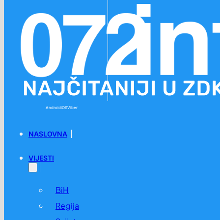
Preskoči na glavni sadržaj
Preskoči na podnožje
Android
iOS
Viber
NASLOVNA
VIJESTI
BiH
Regija