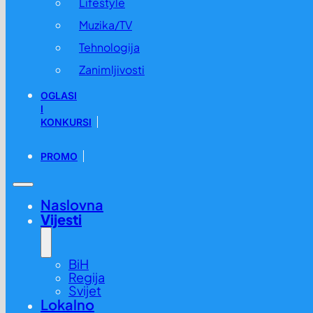
Lifestyle
Muzika/TV
Tehnologija
Zanimljivosti
OGLASI
I
KONKURSI
PROMO
Naslovna
Vijesti
BiH
Regija
Svijet
Lokalno