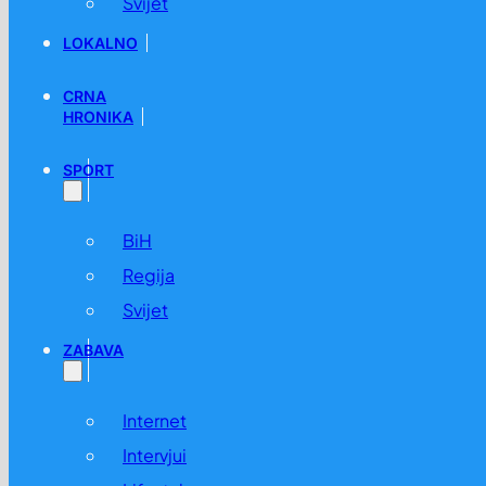
Svijet
LOKALNO
CRNA
HRONIKA
SPORT
BiH
Regija
Svijet
ZABAVA
Internet
Intervjui