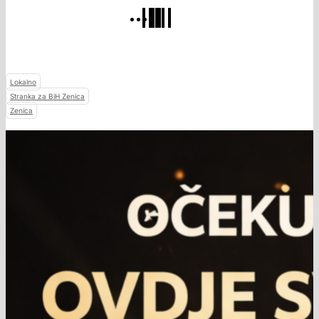
Lokalno
Stranka za BiH Zenica
Zenica