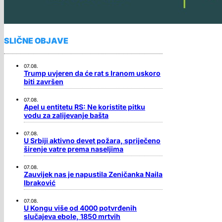
SLIČNE OBJAVE
07.08.
Trump uvjeren da će rat s Iranom uskoro
biti završen
07.08.
Apel u entitetu RS: Ne koristite pitku
vodu za zalijevanje bašta
07.08.
U Srbiji aktivno devet požara, spriječeno
širenje vatre prema naseljima
07.08.
Zauvijek nas je napustila Zeničanka Naila
Ibraković
07.08.
U Kongu više od 4000 potvrđenih
slučajeva ebole, 1850 mrtvih