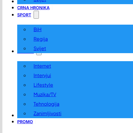
LOKALNO
CRNA HRONIKA
SPORT
BiH
Regija
Svijet
ZABAVA
Internet
Intervjui
Lifestyle
Muzika/TV
Tehnologija
Zanimljivosti
OGLASI I KONKURSI
PROMO