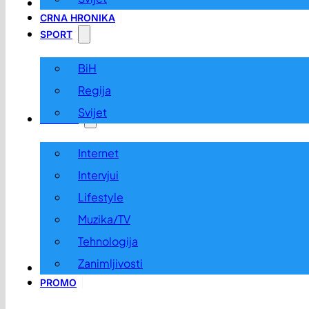
LOKALNO
CRNA HRONIKA
SPORT
BiH
Regija
Svijet
ZABAVA
Internet
Intervjui
Lifestyle
Muzika/TV
Tehnologija
Zanimljivosti
OGLASI I KONKURSI
PROMO