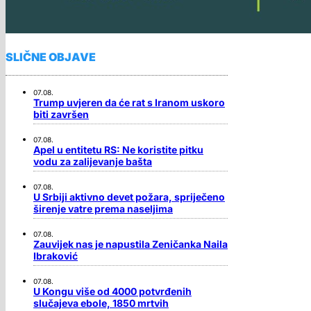
SLIČNE OBJAVE
07.08.
Trump uvjeren da će rat s Iranom uskoro
biti završen
07.08.
Apel u entitetu RS: Ne koristite pitku
vodu za zalijevanje bašta
07.08.
U Srbiji aktivno devet požara, spriječeno
širenje vatre prema naseljima
07.08.
Zauvijek nas je napustila Zeničanka Naila
Ibraković
07.08.
U Kongu više od 4000 potvrđenih
slučajeva ebole, 1850 mrtvih