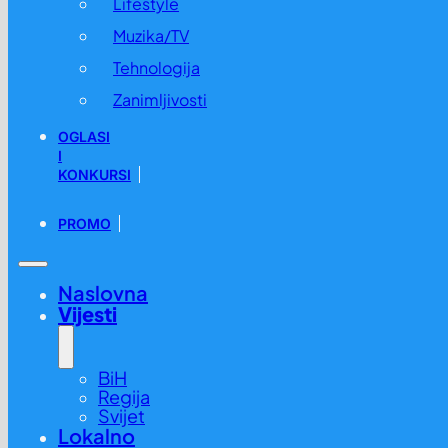
Lifestyle
Muzika/TV
Tehnologija
Zanimljivosti
OGLASI
I
KONKURSI
PROMO
Naslovna
Vijesti
BiH
Regija
Svijet
Lokalno