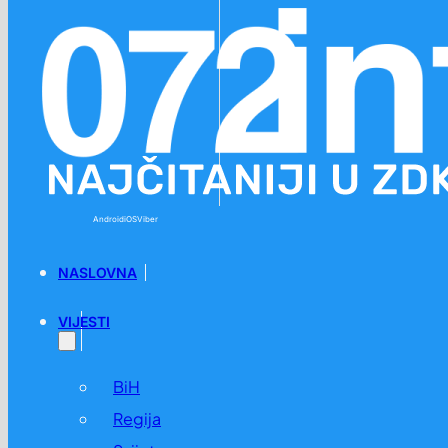
Preskoči na glavni sadržaj
Preskoči na podnožje
Android
iOS
Viber
NASLOVNA
VIJESTI
BiH
Regija