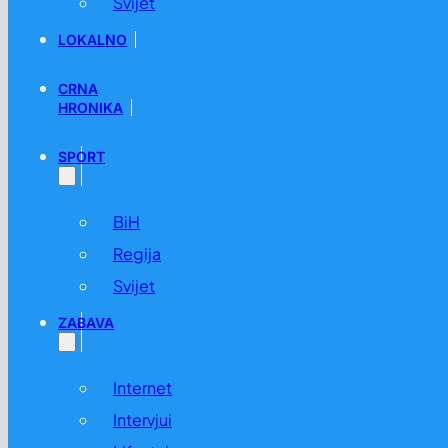
Svijet
LOKALNO
CRNA
HRONIKA
SPORT
BiH
Regija
Svijet
ZABAVA
Internet
Intervjui