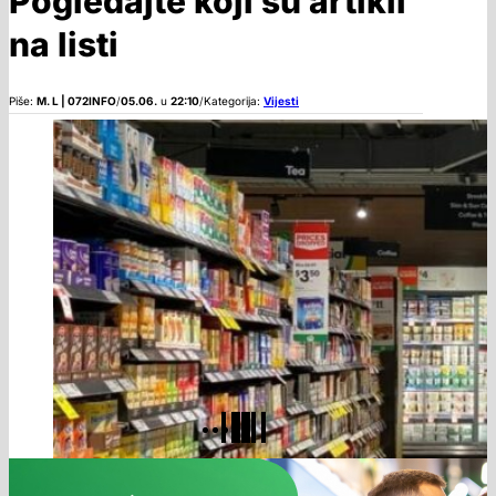
Pogledajte koji su artikli
na listi
Piše:
M. L | 072INFO
/
05.06.
u
22:10
/
Kategorija:
Vijesti