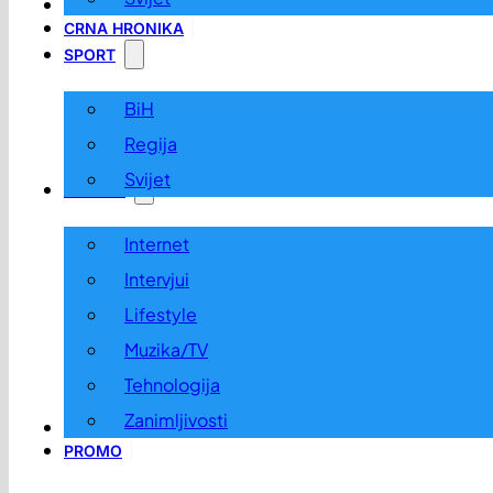
LOKALNO
CRNA HRONIKA
SPORT
BiH
Regija
Svijet
ZABAVA
Internet
Intervjui
Lifestyle
Muzika/TV
Tehnologija
Zanimljivosti
OGLASI I KONKURSI
PROMO