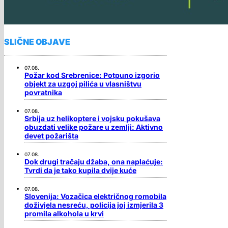
SLIČNE OBJAVE
07.08.
Požar kod Srebrenice: Potpuno izgorio
objekt za uzgoj pilića u vlasništvu
povratnika
07.08.
Srbija uz helikoptere i vojsku pokušava
obuzdati velike požare u zemlji: Aktivno
devet požarišta
07.08.
Dok drugi tračaju džaba, ona naplaćuje:
Tvrdi da je tako kupila dvije kuće
07.08.
Slovenija: Vozačica električnog romobila
doživjela nesreću, policija joj izmjerila 3
promila alkohola u krvi