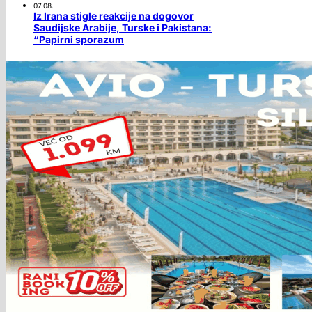
07.08.
Iz Irana stigle reakcije na dogovor
Saudijske Arabije, Turske i Pakistana:
“Papirni sporazum