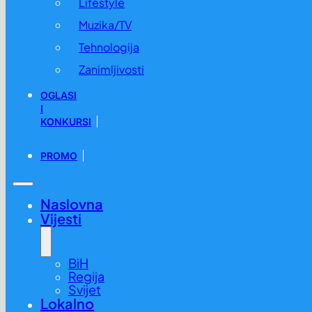
Lifestyle
Muzika/TV
Tehnologija
Zanimljivosti
OGLASI
I
KONKURSI
PROMO
Naslovna
Vijesti
BiH
Regija
Svijet
Lokalno