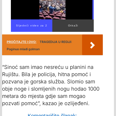
00:00
/
01:25
PROČITAJTE I OVO:
TRAGEDIJA U REGIJI:
Poginuo mladi golman
“Sinoć sam imao nesreću u planini na
Rujištu. Bila je policija, hitna pomoć i
pozvana je gorska služba. Slomio sam
obje noge i slomljenih nogu hodao 1000
metara do mjesta gdje sam mogao
pozvati pomoć”, kazao je ozlijeđeni.
Komentarišite članak: