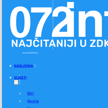
Preskoči na glavni sadržaj
Preskoči na podnožje
Android
iOS
Viber
NASLOVNA
VIJESTI
BiH
Regija