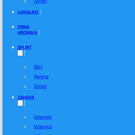
Svijet
LOKALNO
CRNA
HRONIKA
SPORT
BiH
Regija
Svijet
ZABAVA
Internet
Intervjui