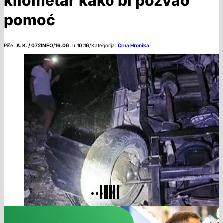
kilometar kako bi pozvao
pomoć
Piše:
A. K. / 072INFO
/
16.06.
u
10:16
/
Kategorija:
Crna Hronika