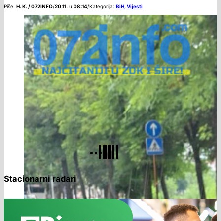
Piše:
H. K. / 072INFO
/
20.11.
u
08:14
/
Kategorija:
BiH
,
Vijesti
Stacionarni radari