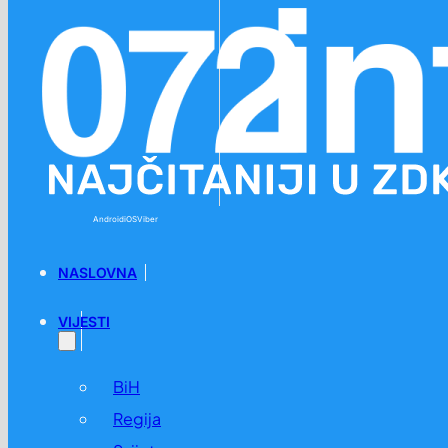
Preskoči na glavni sadržaj
Preskoči na podnožje
Android
iOS
Viber
NASLOVNA
VIJESTI
BiH
Regija