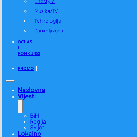
Lifestyle
Muzika/TV
Tehnologija
Zanimljivosti
OGLASI
I
KONKURSI
PROMO
Naslovna
Vijesti
BiH
Regija
Svijet
Lokalno