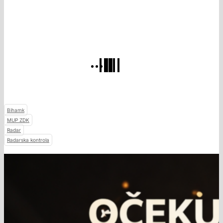
Bihamk
MUP ZDK
Radar
Radarska kontrola