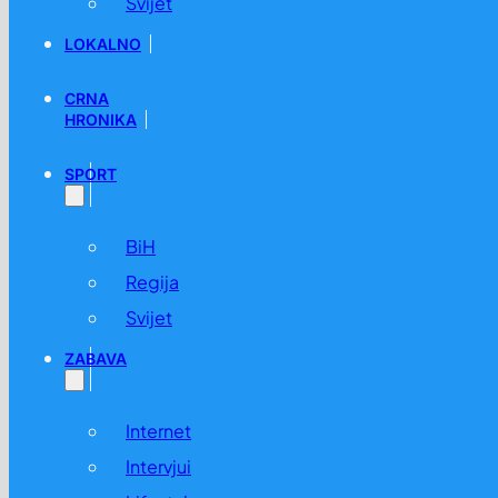
Svijet
LOKALNO
CRNA
HRONIKA
SPORT
BiH
Regija
Svijet
ZABAVA
Internet
Intervjui