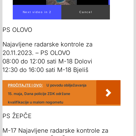
00:00
/
00:24
PS OLOVO
Najavljene radarske kontrole za
20.11.2023. – PS OLOVO
08:00 do 12:00 sati M-18 Dolovi
12:30 do 16:00 sati M-18 Bjeliš
PROČITAJTE I OVO:
U povodu obilježavanja
15. maja, Dana policije ZDK održane
kvalifikacije u malom nogometu
PS ŽEPČE
M-17 Najavljene radarske kontrole za