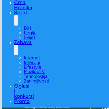
Crna
Hronika
Sport
BiH
Regija
Svijet
Zabava
Internet
Intervjui
Lifestyle
Muzika/TV
Tehnologija
Zanimljivosti
Oglasi
i
konkursi
Promo