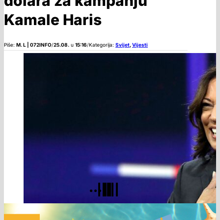
dolara za kampanju
Kamale Haris
Piše:
M. L | 072INFO
/
25.08.
u
15:16
/
Kategorija:
Svijet
,
Vijesti