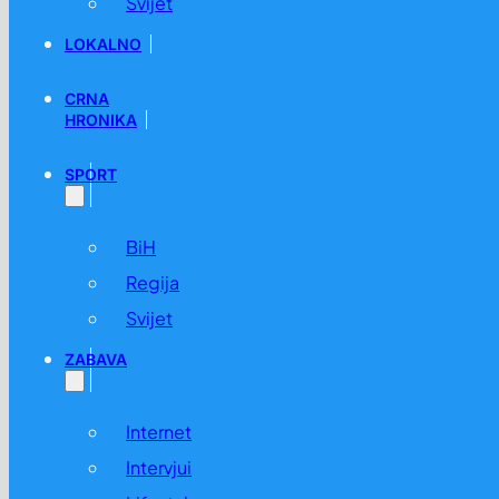
Svijet
LOKALNO
CRNA
HRONIKA
SPORT
BiH
Regija
Svijet
ZABAVA
Internet
Intervjui