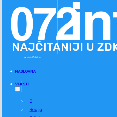
Preskoči na glavni sadržaj
Preskoči na podnožje
Android
iOS
Viber
NASLOVNA
VIJESTI
BiH
Regija