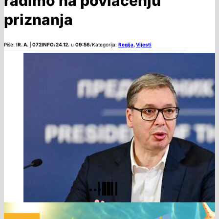
radimo na povlačenju
priznanja
Piše:
IR. A. | 072INFO
/
24.12.
u
09:56
/
Kategorija:
Regija
,
Vijesti