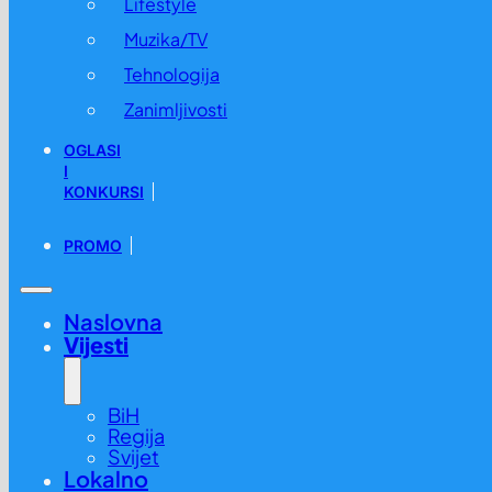
Lifestyle
Muzika/TV
Tehnologija
Zanimljivosti
OGLASI
I
KONKURSI
PROMO
Naslovna
Vijesti
BiH
Regija
Svijet
Lokalno