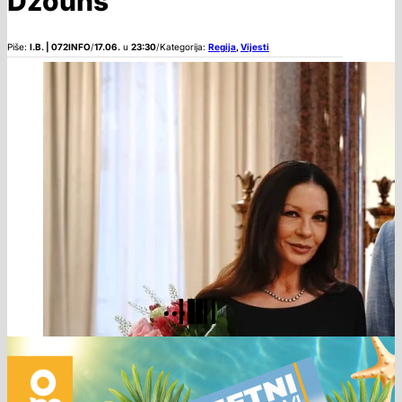
Džouns
Piše:
I.B. | 072INFO
/
17.06.
u
23:30
/
Kategorija:
Regija
,
Vijesti