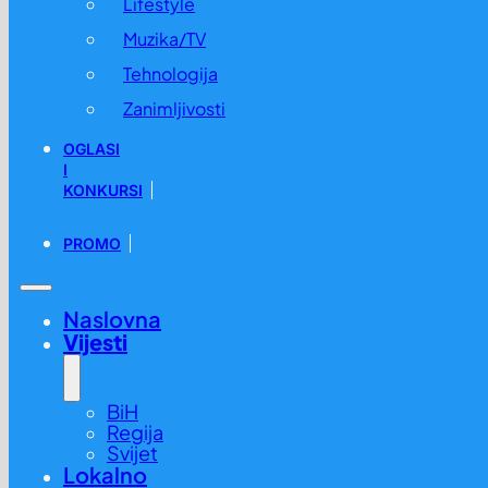
Lifestyle
Muzika/TV
Tehnologija
Zanimljivosti
OGLASI
I
KONKURSI
PROMO
Naslovna
Vijesti
BiH
Regija
Svijet
Lokalno