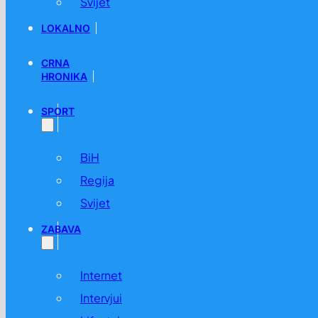
Svijet
LOKALNO
CRNA
HRONIKA
SPORT
BiH
Regija
Svijet
ZABAVA
Internet
Intervjui