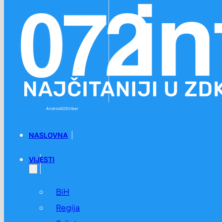
Preskoči na glavni sadržaj
Preskoči na podnožje
Android
iOS
Viber
NASLOVNA
VIJESTI
BiH
Regija