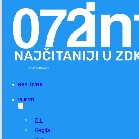
Preskoči na glavni sadržaj
Preskoči na podnožje
Android
iOS
Viber
NASLOVNA
VIJESTI
BiH
Regija