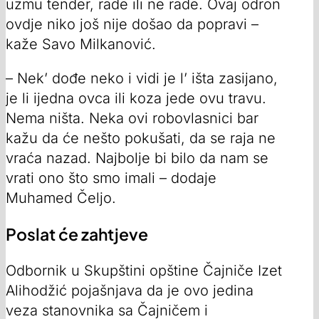
uzmu tender, rade ili ne rade. Ovaj odron
ovdje niko još nije došao da popravi –
kaže Savo Milkanović.
– Nek’ dođe neko i vidi je l’ išta zasijano,
je li ijedna ovca ili koza jede ovu travu.
Nema ništa. Neka ovi robovlasnici bar
kažu da će nešto pokušati, da se raja ne
vraća nazad. Najbolje bi bilo da nam se
vrati ono što smo imali – dodaje
Muhamed Čeljo.
Poslat će zahtjeve
Odbornik u Skupštini opštine Čajniče Izet
Alihodžić pojašnjava da je ovo jedina
veza stanovnika sa Čajničem i