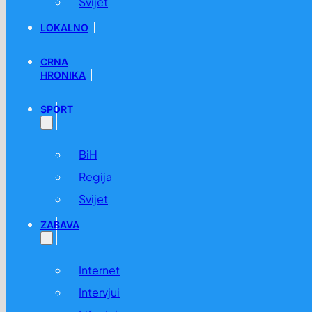
Svijet
LOKALNO
CRNA
HRONIKA
SPORT
BiH
Regija
Svijet
ZABAVA
Internet
Intervjui