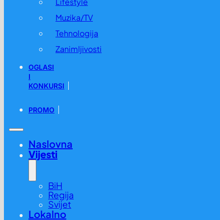
Lifestyle
Muzika/TV
Tehnologija
Zanimljivosti
OGLASI
I
KONKURSI
PROMO
Naslovna
Vijesti
BiH
Regija
Svijet
Lokalno