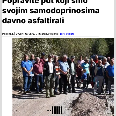
Popravite put koji smo
svojim samodoprinosima
davno asfaltirali
Piše:
M. L | 072INFO
/
12.10.
u
16:50
/
Kategorija:
BiH
,
Vijesti