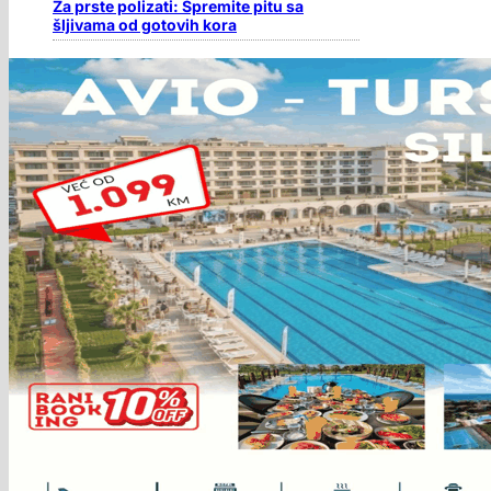
Za prste polizati: Spremite pitu sa
šljivama od gotovih kora