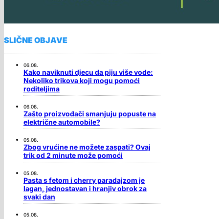
SLIČNE OBJAVE
06.08.
Kako naviknuti djecu da piju više vode:
Nekoliko trikova koji mogu pomoći
roditeljima
06.08.
Zašto proizvođači smanjuju popuste na
električne automobile?
05.08.
Zbog vrućine ne možete zaspati? Ovaj
trik od 2 minute može pomoći
05.08.
Pasta s fetom i cherry paradajzom je
lagan, jednostavan i hranjiv obrok za
svaki dan
05.08.