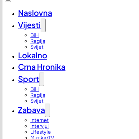
Naslovna
Vijesti
BiH
Regija
Svijet
Lokalno
Crna Hronika
Sport
BiH
Regija
Svijet
Zabava
Internet
Intervjui
Lifestyle
Muzika/TV