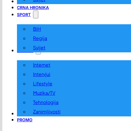
LOKALNO
CRNA HRONIKA
SPORT
BiH
Regija
Svijet
ZABAVA
Internet
Intervjui
Lifestyle
Muzika/TV
Tehnologija
Zanimljivosti
OGLASI I KONKURSI
PROMO