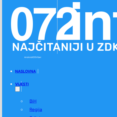
Preskoči na glavni sadržaj
Preskoči na podnožje
Android
iOS
Viber
NASLOVNA
VIJESTI
BiH
Regija