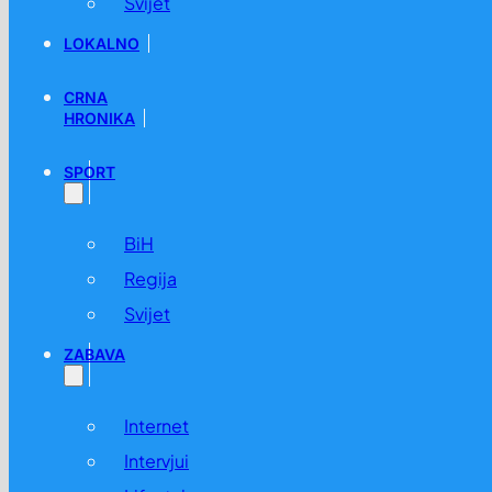
Svijet
LOKALNO
CRNA
HRONIKA
SPORT
BiH
Regija
Svijet
ZABAVA
Internet
Intervjui