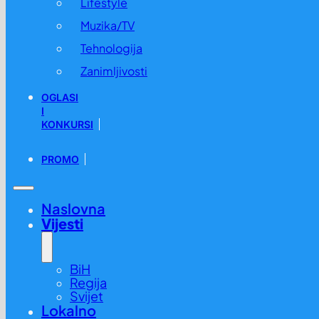
Lifestyle
Muzika/TV
Tehnologija
Zanimljivosti
OGLASI
I
KONKURSI
PROMO
Naslovna
Vijesti
BiH
Regija
Svijet
Lokalno