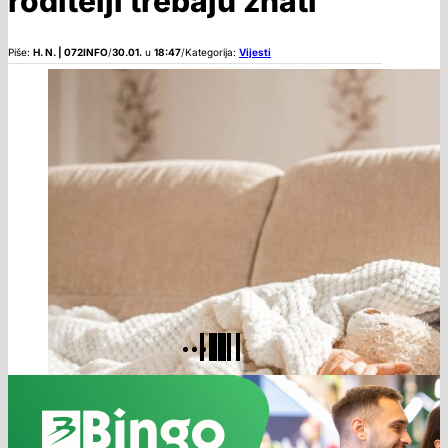
roditelji trebaju znati
Piše:
H. N. | 072INFO
/
30.01.
u
18:47
/
Kategorija:
Vijesti