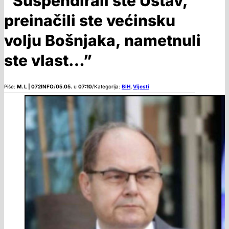
“Suspendirali ste Ustav,
preinačili ste većinsku
volju Bošnjaka, nametnuli
ste vlast…”
Piše:
M. L | 072INFO
/
05.05.
u
07:10
/
Kategorija:
BiH
,
Vijesti