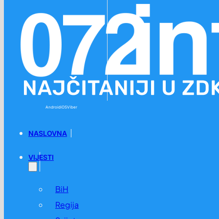
Preskoči na glavni sadržaj
Preskoči na podnožje
Android
iOS
Viber
NASLOVNA
VIJESTI
BiH
Regija