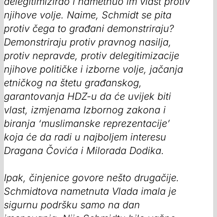
delegitimizirao i nametnuo im vlast protiv
njihove volje. Naime, Schmidt se pita
protiv čega to građani demonstriraju?
Demonstriraju protiv pravnog nasilja,
protiv nepravde, protiv delegitimizacije
njihove političke i izborne volje, jačanja
etničkog na štetu građanskog,
garantovanja HDZ-u da će uvijek biti
vlast, izmjenama Izbornog zakona i
biranja ‘muslimanske reprezentacije’
koja će da radi u najboljem interesu
Dragana Čovića i Milorada Dodika.
Ipak, činjenice govore nešto drugačije.
Schmidtova nametnuta Vlada imala je
sigurnu podršku samo na dan