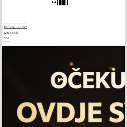
Christian Schmidt
Nezir Pivić
SDA