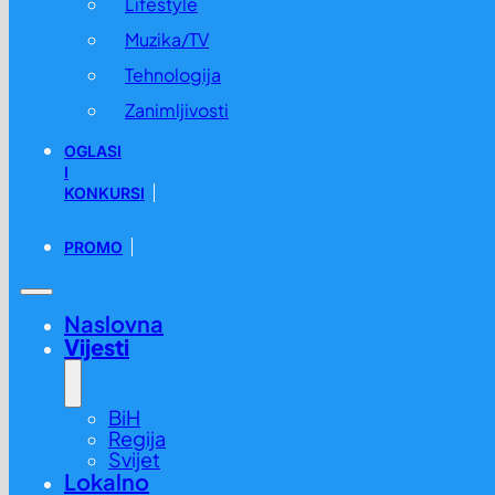
Lifestyle
Muzika/TV
Tehnologija
Zanimljivosti
OGLASI
I
KONKURSI
PROMO
Naslovna
Vijesti
BiH
Regija
Svijet
Lokalno