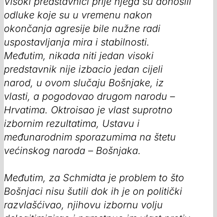
Visoki predstavnici prije njega su donosili
odluke koje su u vremenu nakon
okončanja agresije bile nužne radi
uspostavljanja mira i stabilnosti.
Međutim, nikada niti jedan visoki
predstavnik nije izbacio jedan cijeli
narod, u ovom slučaju Bošnjake, iz
vlasti, a pogodovao drugom narodu –
Hrvatima. Oktroisao je vlast suprotno
izbornim rezultatima, Ustavu i
međunarodnim sporazumima na štetu
većinskog naroda – Bošnjaka.
Međutim, za Schmidta je problem to što
Bošnjaci nisu šutili dok ih je on politički
razvlašćivao, njihovu izbornu volju