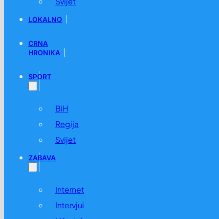
Svijet
LOKALNO
CRNA
HRONIKA
SPORT
BiH
Regija
Svijet
ZABAVA
Internet
Intervjui