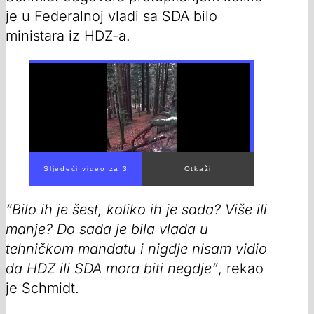
je u Federalnoj vladi sa SDA bilo
ministara iz HDZ-a.
00:00
/
00:54
“Bilo ih je šest, koliko ih je sada? Više ili
manje? Do sada je bila vlada u
tehničkom mandatu i nigdje nisam vidio
da HDZ ili SDA mora biti negdje”
, rekao
je Schmidt.