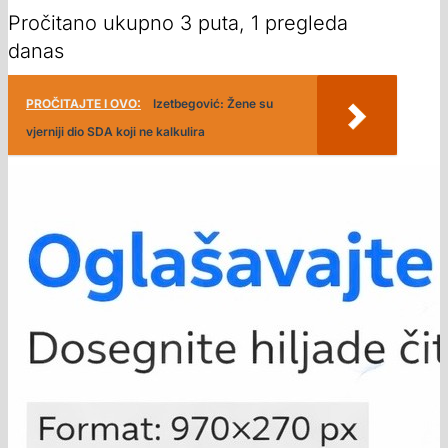
Pročitano ukupno 3 puta, 1 pregleda
danas
PROČITAJTE I OVO:
Izetbegović: Žene su
vjerniji dio SDA koji ne kalkulira