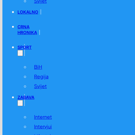
Svijet
LOKALNO
CRNA
HRONIKA
SPORT
BiH
Regija
Svijet
ZABAVA
Internet
Intervjui