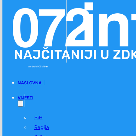
Preskoči na glavni sadržaj
Preskoči na podnožje
Android
iOS
Viber
NASLOVNA
VIJESTI
BiH
Regija