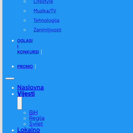
Lifestyle
Muzika/TV
Tehnologija
Zanimljivosti
OGLASI
I
KONKURSI
PROMO
Naslovna
Vijesti
BiH
Regija
Svijet
Lokalno