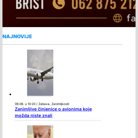
NAJNOVIJE
09.08. u 10:20 / Zabava, Zanimljivosti
Zanimljive činjenice o avionima koje
možda niste znali