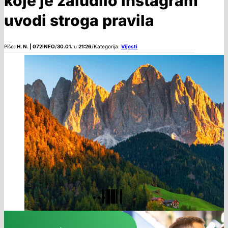
koje je zaludilo Instagram
uvodi stroga pravila
Piše:
H. N. | 072INFO
/
30.01.
u
21:26
/
Kategorija:
Vijesti