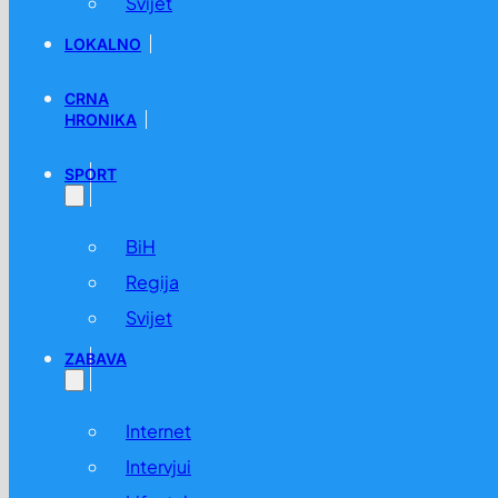
Svijet
LOKALNO
CRNA
HRONIKA
SPORT
BiH
Regija
Svijet
ZABAVA
Internet
Intervjui