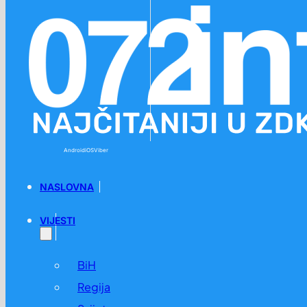
Preskoči na glavni sadržaj
Preskoči na podnožje
Android
iOS
Viber
NASLOVNA
VIJESTI
BiH
Regija