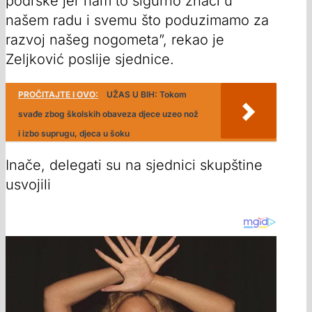
podrške jer nam to sigurno znači u
našem radu i svemu što poduzimamo za
razvoj našeg nogometa”, rekao je
Zeljković poslije sjednice.
PROČITAJTE I OVO:
UŽAS U BIH: Tokom
svađe zbog školskih obaveza djece uzeo nož
i izbo suprugu, djeca u šoku
Inače, delegati su na sjednici skupštine
usvojili