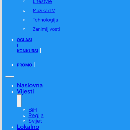
Lifestyle
Muzika/TV
Tehnologija
Zanimljivosti
OGLASI
I
KONKURSI
PROMO
Naslovna
Vijesti
BiH
Regija
Svijet
Lokalno