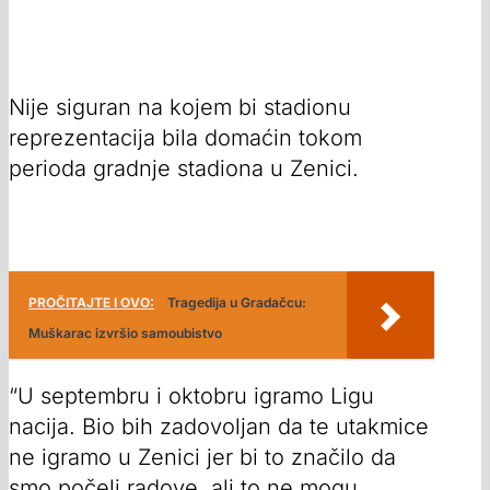
Nije siguran na kojem bi stadionu
reprezentacija bila domaćin tokom
perioda gradnje stadiona u Zenici.
PROČITAJTE I OVO:
Tragedija u Gradačcu:
Muškarac izvršio samoubistvo
“U septembru i oktobru igramo Ligu
nacija. Bio bih zadovoljan da te utakmice
ne igramo u Zenici jer bi to značilo da
smo počeli radove, ali to ne mogu