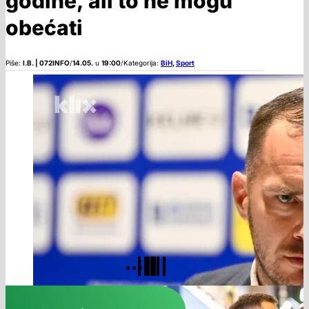
godine, ali to ne mogu
obećati
Piše:
I.B. | 072INFO
/
14.05.
u
19:00
/
Kategorija:
BiH
,
Sport