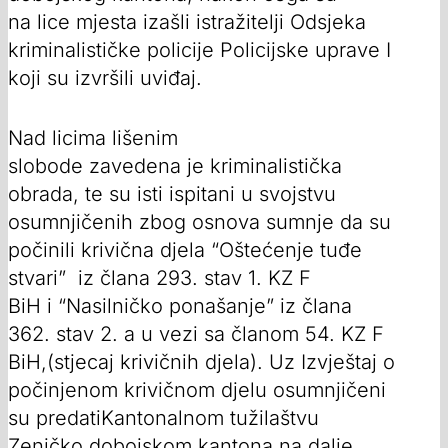
na lice mjesta izašli istražitelji Odsjeka
kriminalističke policije Policijske uprave I
koji su izvršili uviđaj.
Nad licima lišenim
slobode zavedena je kriminalistička
obrada, te su isti ispitani u svojstvu
osumnjičenih zbog osnova sumnje da su
počinili krivična djela “Oštećenje tuđe
stvari” iz člana 293. stav 1. KZ F
BiH i “Nasilničko ponašanje” iz člana
362. stav 2. a u vezi sa članom 54. KZ F
BiH,(stjecaj krivičnih djela). Uz Izvještaj o
počinjenom krivičnom djelu osumnjičeni
su predatiKantonalnom tužilaštvu
Zeničko dobojskom kantona na dalje