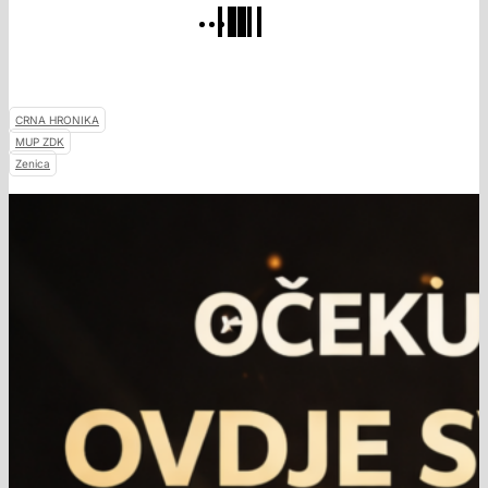
CRNA HRONIKA
MUP ZDK
Zenica