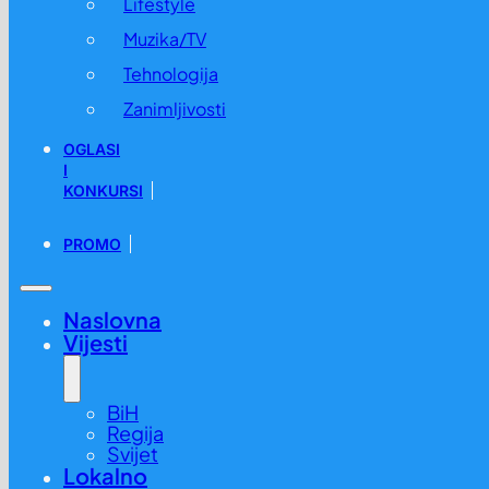
Lifestyle
Muzika/TV
Tehnologija
Zanimljivosti
OGLASI
I
KONKURSI
PROMO
Naslovna
Vijesti
BiH
Regija
Svijet
Lokalno