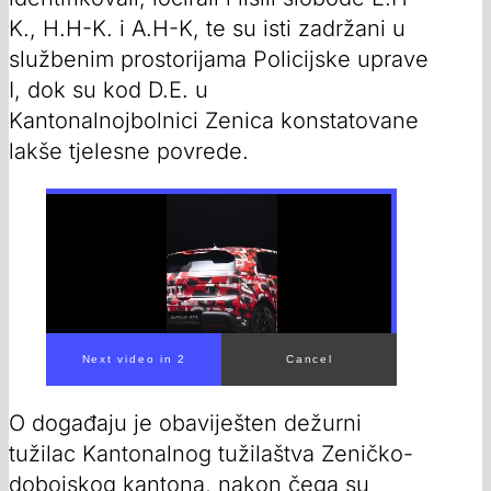
K., H.H-K. i A.H-K, te su isti zadržani u
službenim prostorijama Policijske uprave
I, dok su kod D.E. u
Kantonalnojbolnici Zenica konstatovane
lakše tjelesne povrede.
00:00
/
00:36
O događaju je obaviješten dežurni
tužilac Kantonalnog tužilaštva Zeničko-
dobojskog kantona, nakon čega su