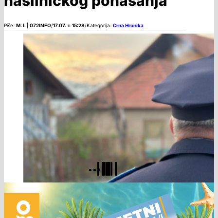
nasilničkog ponašanja
Piše:
M. L | 072INFO
/
17.07.
u
15:28
/
Kategorija:
Crna Hronika