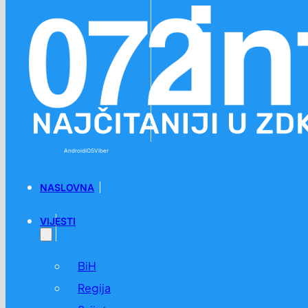
Preskoči na glavni sadržaj
Preskoči na podnožje
Android
iOS
Viber
NASLOVNA
VIJESTI
BiH
Regija