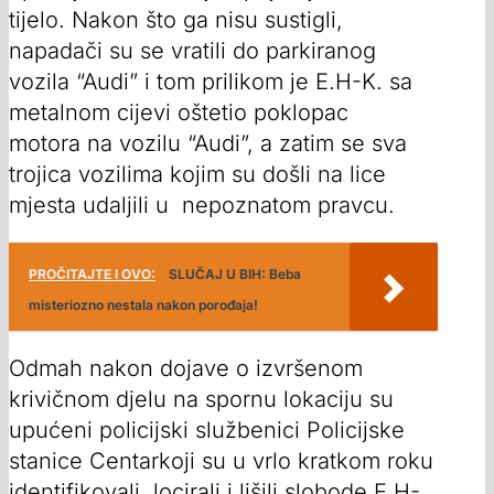
tijelo. Nakon što ga nisu sustigli,
napadači su se vratili do parkiranog
vozila “Audi” i tom prilikom je E.H-K. sa
metalnom cijevi oštetio poklopac
motora na vozilu “Audi”, a zatim se sva
trojica vozilima kojim su došli na lice
mjesta udaljili u nepoznatom pravcu.
PROČITAJTE I OVO:
SLUČAJ U BIH: Beba
misteriozno nestala nakon porođaja!
Odmah nakon dojave o izvršenom
krivičnom djelu na spornu lokaciju su
upućeni policijski službenici Policijske
stanice Centarkoji su u vrlo kratkom roku
identifikovali, locirali i lišili slobode E.H-