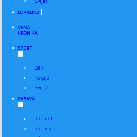
Svijet
LOKALNO
CRNA
HRONIKA
SPORT
BiH
Regija
Svijet
ZABAVA
Internet
Intervjui