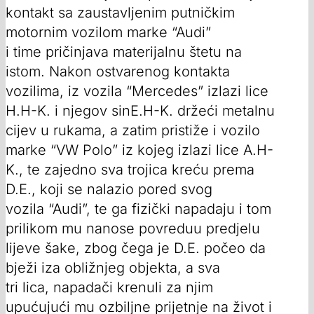
kontakt sa zaustavljenim putničkim
motornim vozilom marke “Audi”
i time pričinjava materijalnu štetu na
istom. Nakon ostvarenog kontakta
vozilima, iz vozila “Mercedes” izlazi lice
H.H-K. i njegov sinE.H-K. držeći metalnu
cijev u rukama, a zatim pristiže i vozilo
marke “VW Polo” iz kojeg izlazi lice A.H-
K., te zajedno sva trojica kreću prema
D.E., koji se nalazio pored svog
vozila “Audi”, te ga fizički napadaju i tom
prilikom mu nanose povreduu predjelu
lijeve šake, zbog čega je D.E. počeo da
bježi iza obližnjeg objekta, a sva
tri lica, napadači krenuli za njim
upućujući mu ozbiljne prijetnje na život i