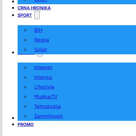
LOKALNO
CRNA HRONIKA
SPORT
BiH
Regija
Svijet
ZABAVA
Internet
Intervjui
Lifestyle
Muzika/TV
Tehnologija
Zanimljivosti
OGLASI I KONKURSI
PROMO