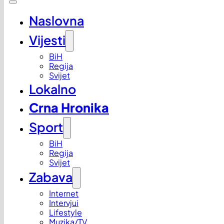
Naslovna
Vijesti
BiH
Regija
Svijet
Lokalno
Crna Hronika
Sport
BiH
Regija
Svijet
Zabava
Internet
Intervjui
Lifestyle
Muzika/TV