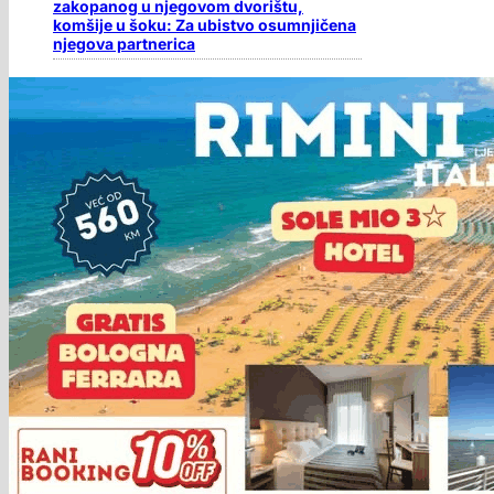
zakopanog u njegovom dvorištu,
komšije u šoku: Za ubistvo osumnjičena
njegova partnerica