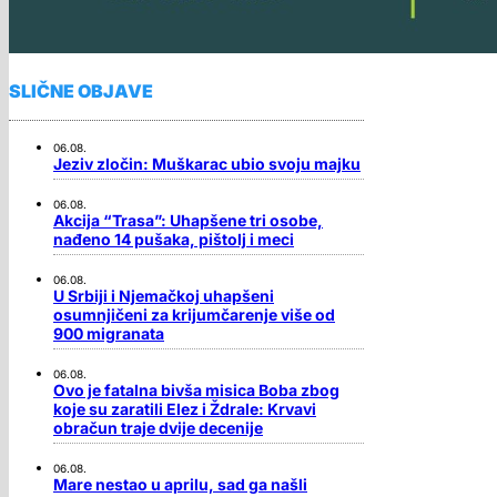
SLIČNE OBJAVE
06.08.
Jeziv zločin: Muškarac ubio svoju majku
06.08.
Akcija “Trasa”: Uhapšene tri osobe,
nađeno 14 pušaka, pištolj i meci
06.08.
U Srbiji i Njemačkoj uhapšeni
osumnjičeni za krijumčarenje više od
900 migranata
06.08.
Ovo je fatalna bivša misica Boba zbog
koje su zaratili Elez i Ždrale: Krvavi
obračun traje dvije decenije
06.08.
Mare nestao u aprilu, sad ga našli