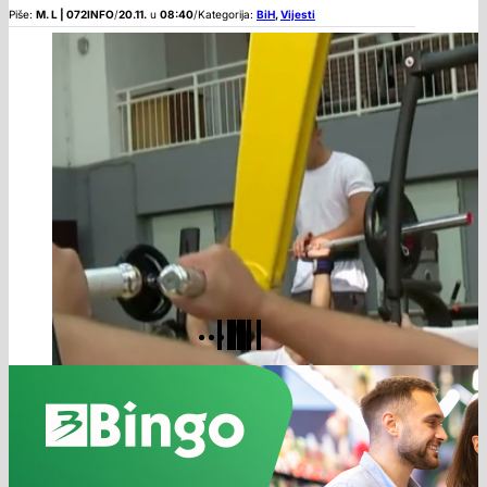
Piše:
M. L | 072INFO
/
20.11.
u
08:40
/
Kategorija:
BiH
,
Vijesti