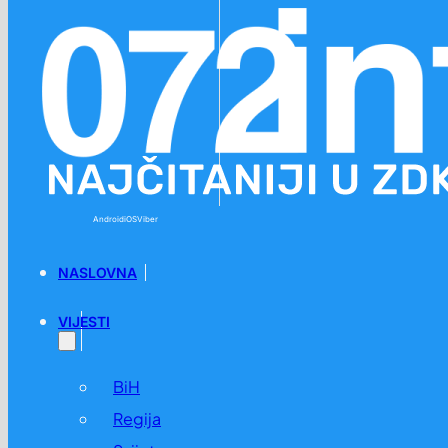
Preskoči na glavni sadržaj
Preskoči na podnožje
Android
iOS
Viber
NASLOVNA
VIJESTI
BiH
Regija