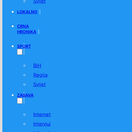
Svijet
LOKALNO
CRNA
HRONIKA
SPORT
BiH
Regija
Svijet
ZABAVA
Internet
Intervjui