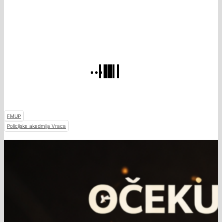
FMUP
Policijska akadmija Vraca