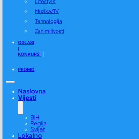
Lifestyle
Muzika/TV
Tehnologija
Zanimljivosti
OGLASI
I
KONKURSI
PROMO
Naslovna
Vijesti
BiH
Regija
Svijet
Lokalno