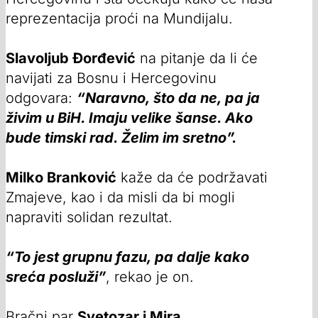
reprezentacija proći na Mundijalu.
Slavoljub Đorđević
na pitanje da li će
navijati za Bosnu i Hercegovinu
odgovara:
“Naravno, što da ne, pa ja
živim u BiH. Imaju velike šanse. Ako
bude timski rad. Želim im sretno”.
Milko Branković
kaže da će podržavati
Zmajeve, kao i da misli da bi mogli
napraviti solidan rezultat.
“To jest grupnu fazu, pa dalje kako
sreća posluži”
, rekao je on.
Bračni par
Svetozar i Mira