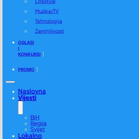
Lifestyle
Muzika/TV
Tehnologija
Zanimljivosti
OGLASI
I
KONKURSI
PROMO
Naslovna
Vijesti
BiH
Regija
Svijet
Lokalno