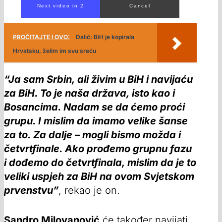
PROČITAJTE I OVO:
Dalić: BiH je kopirala
Hrvatsku, želim im svu sreću
“Ja sam Srbin, ali živim u BiH i navijaću
za BiH. To je naša država, isto kao i
Bosancima. Nadam se da ćemo proći
grupu. I mislim da imamo velike šanse
za to. Za dalje – mogli bismo možda i
četvrtfinale. Ako prođemo grupnu fazu
i dođemo do četvrtfinala, mislim da je to
veliki uspjeh za BiH na ovom Svjetskom
prvenstvu”
, rekao je on.
Sandro Milovanović
će također navijati