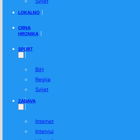
Svijet
LOKALNO
CRNA
HRONIKA
SPORT
BiH
Regija
Svijet
ZABAVA
Internet
Intervjui