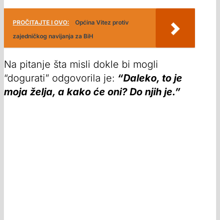
PROČITAJTE I OVO:
Općina Vitez protiv
zajedničkog navijanja za BiH
Na pitanje šta misli dokle bi mogli
“dogurati” odgovorila je:
“Daleko, to je
moja želja, a kako će oni? Do njih je.”