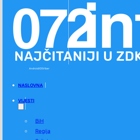
Preskoči na glavni sadržaj
Preskoči na podnožje
Android
iOS
Viber
NASLOVNA
VIJESTI
BiH
Regija