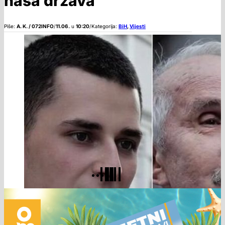
naša država
Piše:
A. K. / 072INFO
/
11.06.
u
10:20
/
Kategorija:
BiH
,
Vijesti