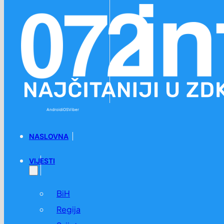
Preskoči na glavni sadržaj
Preskoči na podnožje
Android
iOS
Viber
NASLOVNA
VIJESTI
BiH
Regija