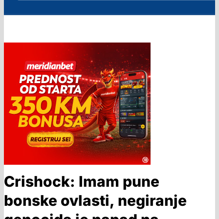
Crishock: Imam pune
bonske ovlasti, negiranje