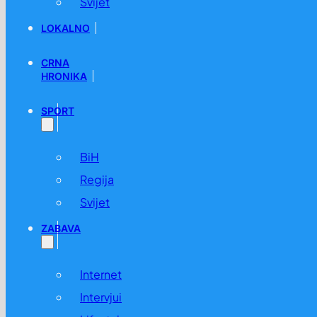
Svijet
LOKALNO
CRNA
HRONIKA
SPORT
BiH
Regija
Svijet
ZABAVA
Internet
Intervjui