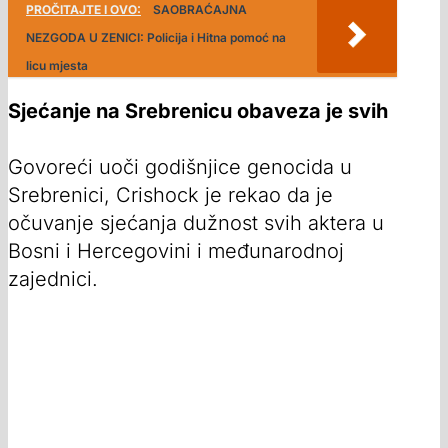
PROČITAJTE I OVO:
SAOBRAĆAJNA
NEZGODA U ZENICI: Policija i Hitna pomoć na
licu mjesta
Sjećanje na Srebrenicu obaveza je svih
Govoreći uoči godišnjice genocida u
Srebrenici, Crishock je rekao da je
očuvanje sjećanja dužnost svih aktera u
Bosni i Hercegovini i međunarodnoj
zajednici.