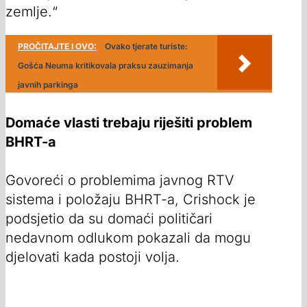
zemlje.“
PROČITAJTE I OVO:
Ovako tjerate turiste:
Gošća Neuma kritikovala praksu zauzimanja
javnih parkinga
Domaće vlasti trebaju riješiti problem
BHRT-a
Govoreći o problemima javnog RTV
sistema i položaju BHRT-a, Crishock je
podsjetio da su domaći političari
nedavnom odlukom pokazali da mogu
djelovati kada postoji volja.