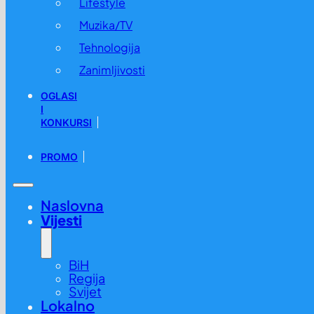
Lifestyle
Muzika/TV
Tehnologija
Zanimljivosti
OGLASI
I
KONKURSI
PROMO
Naslovna
Vijesti
BiH
Regija
Svijet
Lokalno