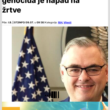
genocida je napad na
žrtve
Piše:
I.B. | 072INFO
/
09.07.
u
09:30
/
Kategorija:
BiH
,
Vijesti