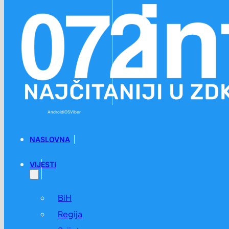
Preskoči na glavni sadržaj
Preskoči na podnožje
Android
iOS
Viber
NASLOVNA
VIJESTI
BiH
Regija