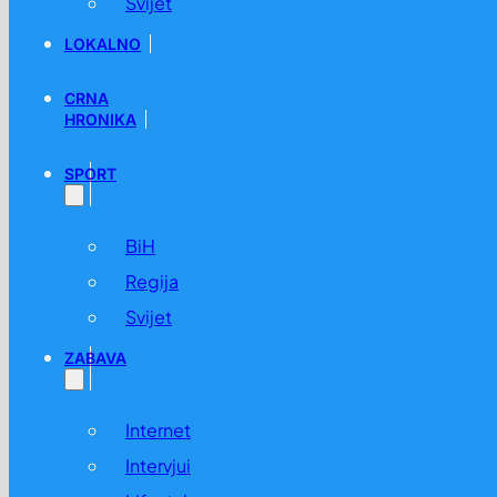
Svijet
LOKALNO
CRNA
HRONIKA
SPORT
BiH
Regija
Svijet
ZABAVA
Internet
Intervjui