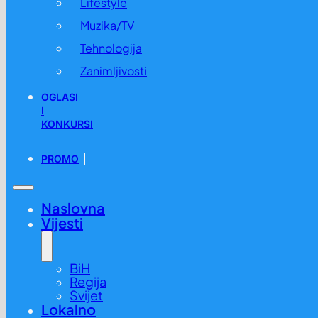
Lifestyle
Muzika/TV
Tehnologija
Zanimljivosti
OGLASI
I
KONKURSI
PROMO
Naslovna
Vijesti
BiH
Regija
Svijet
Lokalno