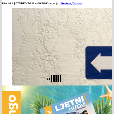
Piše:
M. L | 072INFO
/
20.11.
u
09:20
/
Kategorija:
Lifestyle
,
Zabava