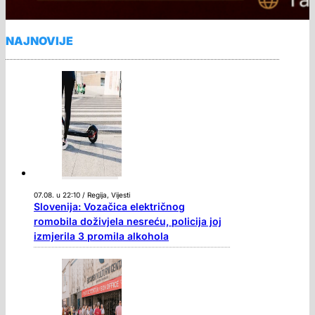
NAJNOVIJE
07.08. u 22:10 / Regija, Vijesti
Slovenija: Vozačica električnog
romobila doživjela nesreću, policija joj
izmjerila 3 promila alkohola