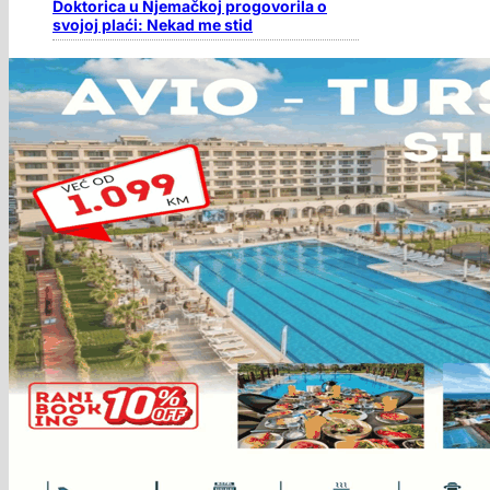
Doktorica u Njemačkoj progovorila o
svojoj plaći: Nekad me stid