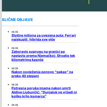
SLIČNE OBJAVE
08.08.
Stotine miliona za uvezena auta: Ferrari
najskuplji, hibrida sve više
08.08.
Zaboravio suprugu na granici pa
nastavio prema Njemačkoj: Shvatio tek
kilometrima kasnije
08.08.
Nakon osvježenja ponovo “pakao” na
preko 40 stepeni
08.08.
Potresna poruka imama nakon smrti
Aldine Ljubunčić: “Dunjaluk ne vrijedi ni
koliko krilo komarca”
08.08.