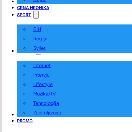
LOKALNO
CRNA HRONIKA
SPORT
BiH
Regija
Svijet
ZABAVA
Internet
Intervjui
Lifestyle
Muzika/TV
Tehnologija
Zanimljivosti
OGLASI I KONKURSI
PROMO