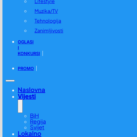
Lifestyle
Muzika/TV
Tehnologija
Zanimljivosti
OGLASI
I
KONKURSI
PROMO
Naslovna
Vijesti
BiH
Regija
Svijet
Lokalno