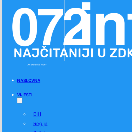
Preskoči na glavni sadržaj
Preskoči na podnožje
Android
iOS
Viber
NASLOVNA
VIJESTI
BiH
Regija